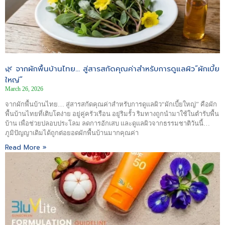
🌿 จากผักพื้นบ้านไทย… สู่สารสกัดคุณค่าสำหรับการดูแลผิว“ผักเบี้ย
ใหญ่”
March 26, 2026
จากผักพื้นบ้านไทย… สู่สารสกัดคุณค่าสำหรับการดูแลผิว“ผักเบี้ยใหญ่” คือผัก
พื้นบ้านไทยที่เติบโตง่าย อยู่คู่ครัวเรือน อยู่ริมรั้ว ริมทางถูกนำมาใช้ในตำรับพื้น
บ้าน เพื่อช่วยปลอบประโลม ลดการอักเสบ และดูแลผิวจากธรรมชาติวันนี้…
ภูมิปัญญาเดิมได้ถูกต่อยอดผักพื้นบ้านมากคุณค่า
Read More »