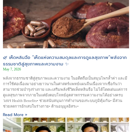
🌿 เห็ดหลินจือ “เห็ดแห่งความสมดุลและการดูแลสุขภาพ”พลังจาก
ธรรมชาติสู่สุขภาพและความงาม ✨
May 7, 2026
พลังจากธรรมชาติสู่สุขภาพและความงาม ในอดีตถือเป็นสมุนไพรล้ำค่า และมี
การใช้ต่อเนื่องมาอย่างยาวนานในศาสตร์แพทย์แผนจีนเนื่องจากเชื่อกันว่า
สามารถช่วยบำรุงร่างกาย และเสริมพลังชีวิตเห็ดหลินจือ ไม่ได้โดดเด่นแค่การ
ดูแลสุขภาพจากภายในแต่ยังตอบโจทย์อุตสาหกรรมความงามได้อย่างครบ
วงจร Health Benefits• ช่วยสนับสนุนการทำงานของระบบภูมิคุ้มกัน• มีส่วน
ช่วยลดการอักเสบในร่างกาย• ต้านอนุมูลอิสระ•
Read More »