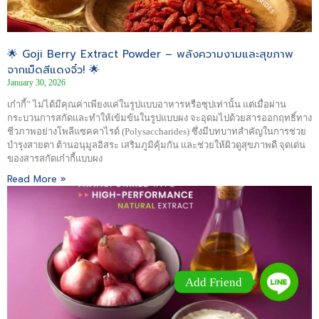
🌟 Goji Berry Extract Powder – พลังความงามและสุขภาพ
จากเม็ดสีแดงจิ๋ว! 🌟
January 30, 2026
เก๋ากี้” ไม่ได้มีคุณค่าเพียงแค่ในรูปแบบอาหารหรือซุปเท่านั้น แต่เมื่อผ่าน
กระบวนการสกัดและทำให้เข้มข้นในรูปแบบผง จะอุดมไปด้วยสารออกฤทธิ์ทาง
ชีวภาพอย่างโพลีแซคคาไรด์ (Polysaccharides) ซึ่งมีบทบาทสำคัญในการช่วย
บำรุงสายตา ต้านอนุมูลอิสระ เสริมภูมิคุ้มกัน และช่วยให้ผิวดูสุขภาพดี จุดเด่น
ของสารสกัดเก๋ากี้แบบผง
Read More »
Add Friend