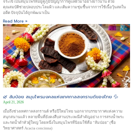
จระเข้ เป็นสมุนไพรที่อยู่คู่ภูมิปัญญาการดูแลผิวมาอย่างยาวนาน ด้วย
คุณสมบัติช่วยปลอบประโลมผิว และเติมความชุ่มชื้นจากการใช้เนื้อวุ้นสดใน
อดีต ปัจจุบันได้ถูกพัฒนาเป็น
Read More »
🌿 ส้มป่อย สมุนไพรมงคลแห่งเทศกาลสงกรานต์ของไทย 💦
April 21, 2026
เมื่อถึงช่วงเทศกาลสงกรานต์ หรือปีใหม่ไทย นอกจากบรรยากาศแห่งความ
สนุกสนานแล้ว หลายพื้นที่ยังคงสืบสานประเพณีสำคัญอย่าง การสรงน้ำพระ
และรดน้ำดำหัวผู้ใหญ่ โดยหนึ่งในสมุนไพรที่นิยมใช้คือ “ส้มป่อย” (ชื่อ
วิทยาศาสตร์ Acacia concinna)