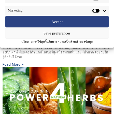
Marketing
Accept
🌿 บวบ…ผักฤทธิ์เย็นจากครัวไทย สู่สารสกัดเพื่อการดูแลผิว
April 23, 2026
Save preferences
บวบ…ผักฤทธิ์เย็นจากครัวไทย สู่สารสกัดเพื่อการดูแลผิวบวบเป็นผักพื้นบ้านที่
นโยบายการใช้คุกกี้
นโยบายความเป็นส่วนตัวของข้อมูล
คุ้นเคยในอาหารไทย และยังถือเป็นสมุนไพรฤทธิ์เย็น ที่ช่วยระบายความร้อน
ในร่างกาย บรรเทาอาการไข้หรือร้อนในได้ตามภูมิปัญญาไทย นอกจากนี้บวบ
ยังเป็นผักที่ มีแคลอรีต่ำ แต่มีไฟเบอร์สูง เนื้อสัมผัสนิ่มและมีน้ำมาก จึงช่วยให้
รู้สึกอิ่มได้ง่าย
Read More »