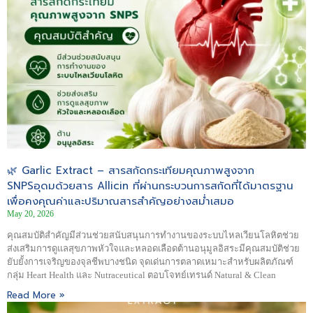
🌿 Garlic Extract – สารสกัดกระเทียมคุณภาพสูงจาก
SNPSอุดมด้วยสาร Allicin ที่ผ่านกระบวนการสกัดที่ได้มาตรฐาน
เพื่อคงคุณค่าและปริมาณสารสำคัญอย่างสม่ำเสมอ
May 20, 2026
คุณสมบัติสำคัญมีส่วนช่วยสนับสนุนการทำงานของระบบไหลเวียนโลหิตช่วย
ส่งเสริมการดูแลสุขภาพหัวใจและหลอดเลือดต้านอนุมูลอิสระมีคุณสมบัติช่วย
ยับยั้งการเจริญของจุลชีพบางชนิด จุดเด่นการตลาดเหมาะสำหรับผลิตภัณฑ์
กลุ่ม Heart Health และ Nutraceutical ตอบโจทย์เทรนด์ Natural & Clean
Read More »