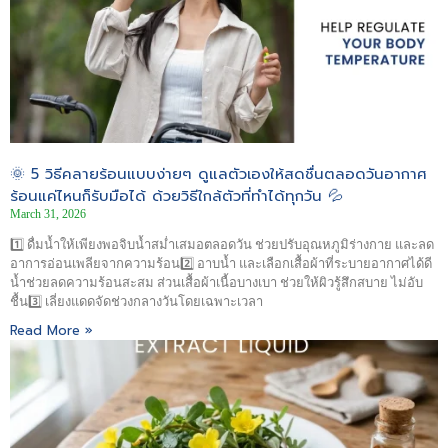
🌞 5 วิธีคลายร้อนแบบง่ายๆ ดูแลตัวเองให้สดชื่นตลอดวันอากาศ
ร้อนแค่ไหนก็รับมือได้ ด้วยวิธีใกล้ตัวที่ทำได้ทุกวัน 💦
March 31, 2026
1️⃣ ดื่มน้ำให้เพียงพอจิบน้ำสม่ำเสมอตลอดวัน ช่วยปรับอุณหภูมิร่างกาย และลด
อาการอ่อนเพลียจากความร้อน2️⃣ อาบน้ำ และเลือกเสื้อผ้าที่ระบายอากาศได้ดี
น้ำช่วยลดความร้อนสะสม ส่วนเสื้อผ้าเนื้อบางเบา ช่วยให้ผิวรู้สึกสบาย ไม่อับ
ชื้น3️⃣ เลี่ยงแดดจัดช่วงกลางวันโดยเฉพาะเวลา
Read More »