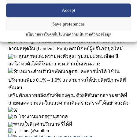
คุณภาพภายใต้ชื่อ
Gardenia Fruit Extract Powder
เหตุผลที่สีเหลืองจากผลพุดจีนเหมาะสำหรับผลิตภัณฑ์ของ
Accept
คุณ
Save preferences
สีธรรมชาติที่มีคุณสมบัติโดดเด่น : ให้เฉดสีเหลือง
อย่างเป็นธรรมชาติ และมีคุณสมบัติต้านอนุมูลอิสระ
นโยบายการใช้คุกกี้
นโยบายความเป็นส่วนตัวของข้อมูล
มาตรฐาน Clean Label : สีจากธรรมชาติ 100% สกัด
จากผลพุดจีน (Gardenia Fruit) ตอบโจทย์ผู้บริโภคยุคใหม่
คุณภาพและความคงตัวสูง : รูปแบบผงละเอียด สี
สดใส คงตัวได้ดีในสภาวะความเป็นกรด-ด่าง
เหมาะสำหรับนักพัฒนาสูตร : ละลายน้ำได้ ใช้ใน
ปริมาณเพียง 0.1% – 1.0% แต่สามารถให้ประสิทธิภาพสีที่
ชัดเจน
เสริมศักยภาพผลิตภัณฑ์ของคุณ ด้วยสีสันจากธรรมชาติที่
ถ่ายทอดความสดใสและความคิดสร้างสรรค์ได้อย่างลงตัว
โรงงานมาตรฐานสากล
สนใจสินค้าปรึกษาฟรีได้ที่
Line: @snpthai
www.snpthai.com
/
www.snpspcl.com