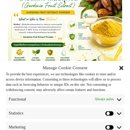
Manage Cookie Consent
To provide the best experiences, we use technologies like cookies to store and/or
access device information. Consenting to these technologies will allow us to process
data such as browsing behavior or unique IDs on this site. Not consenting or
withdrawing consent, may adversely affect certain features and functions.
What or Who is Your Yellow?
Functional
Always active
“สีเหลือง” เป็นสัญลักษณ์ของแสงสว่าง พลังงาน และ
ความสดใส สะท้อนถึงความสุข ความอบอุ่น ตลอดจนแรง
Statistics
บันดาลใจและความคิดสร้างสรรค์ ที่ SNPS Group เรานำ
คุณค่าของสีเหลืองจากธรรมชาติ มาพัฒนาเป็นสารสกัด
Marketing