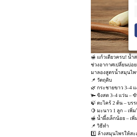
🍯 แก้วเดียวครบ! น้ำ
ช่วงอากาศเปลี่ยนบ่อย
มาลองสูตรน้ำสมุนไพรใ
📌 วัตถุดิบ
🌿 กระชายขาว 3–4 แง่ง
🫚 ขิงสด 3–4 แว่น –
🍃 ตะไคร้ 2 ต้น – บร
🍋 มะนาว 1 ลูก – เพิ่ม
🍯 น้ำผึ้งเล็กน้อย –
📌 วิธีทำ
1️⃣ ล้างสมุนไพรให้สะอ