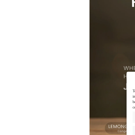
T
i
b
c