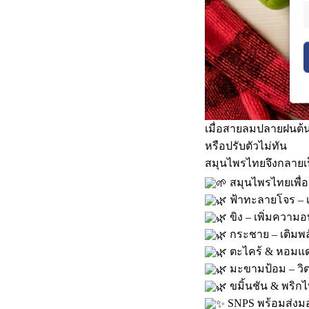
เมื่อสายลมปลายฝนต
หรือปรับตัวไม่ทัน
สมุนไพรไทยจึงกลายเป็
สมุนไพรไทยเพื่
ฟ้าทะลายโจร – เส
ขิง – เพิ่มความ
กระชาย – เติมพลั
ตะไคร้ & หอมแด
มะขามป้อม – วิตา
ขมิ้นชัน & พริก
SNPS พร้อมส่งม