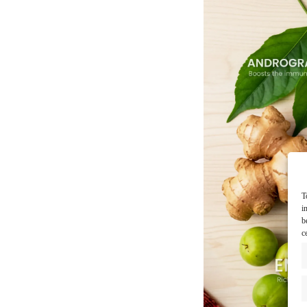
T
i
b
c