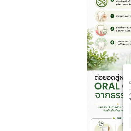
T
i
b
c