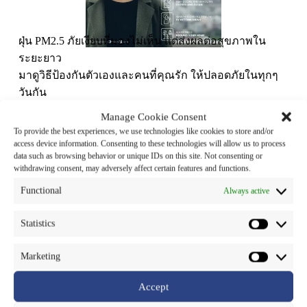
ฝุ่น PM2.5 ภัยเงียบที่มองไม่เห็น แต่ส่งผลต่อสุขภาพใน
ระยะยาว
มาดูวิธีป้องกันตัวเองและคนที่คุณรัก ให้ปลอดภัยในทุกๆ
วันกัน
ฝุ่นอนุภาคขนาดเล็ก PM2.5 จะเห็นเป็นหมอกควันเมื่อมี
Manage Cookie Consent
ปริมาณมาก สามารถส่งผลกระทบต่อปอด หัวใจ ระบบ
To provide the best experiences, we use technologies like cookies to store and/or
ภูมิคุ้มกัน และสุขภาพในระยะยาว
access device information. Consenting to these technologies will allow us to process
data such as browsing behavior or unique IDs on this site. Not consenting or
🔍 5 วิธีป้องกันอันตรายจากฝุ่น PM2.5 ที่ทำได้จริงในชีวิต
withdrawing consent, may adversely affect certain features and functions.
ประจำวัน
Functional
Always active
✔️ สวมหน้ากากป้องกันฝุ่น หรือ N95 / KN95 เมื่อต้องออก
นอกบ้าน
Statistics
✔️ หลีกเลี่ยงกิจกรรมกลางแจ้งในวันที่ค่าฝุ่นสูง
✔️ ปิดประตูหน้าต่างให้มิดชิด และหมั่นทำความสะอาด
Marketing
บ้าน เพื่อดูแลอากาศภายในบ้านให้สะอาด ลดการสะสม
Accept
ของฝุ่น
✔️ รักษาร่างกายให้แข็งแรงอยู่เสมอ พักผ่อนให้เพียงพอ