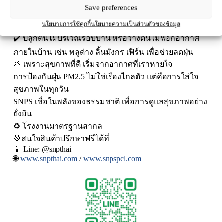
Save preferences
ดื่มน้ำสะอาด 6-8 แก้ว/วัน และรับประทานอาหารที่มี
นโยบายการใช้คุกกี้
นโยบายความเป็นส่วนตัวของข้อมูล
ประโยชน์ เพื่อเสริมภูมิให้ร่างกาย
✔️ ปลูกต้นไม้บริเวณรอบบ้าน หรือวางต้นไม้ฟอกอากาศ
ภายในบ้าน เช่น พลูด่าง ลิ้นมังกร เฟิร์น เพื่อช่วยลดฝุ่น
🌱 เพราะสุขภาพที่ดี เริ่มจากอากาศที่เราหายใจ
การป้องกันฝุ่น PM2.5 ไม่ใช่เรื่องไกลตัว แต่คือการใส่ใจ
สุขภาพในทุกวัน
SNPS เชื่อในพลังของธรรมชาติ เพื่อการดูแลสุขภาพอย่าง
ยั่งยืน
♻️ โรงงานมาตรฐานสากล
💚สนใจสินค้าปรึกษาฟรีได้ที่
📱 Line: @snpthai
🌐
www.snpthai.com
/
www.snpspcl.com