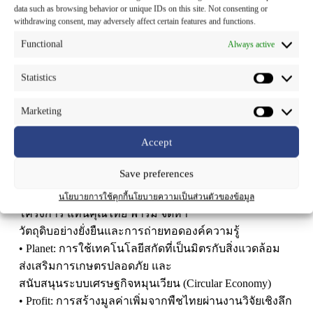
สารสกัดสมุนไพรไทยมาตรฐานชั้นนำ ส่งออกไปยัง 5 ทวีป
data such as browsing behavior or unique IDs on this site. Not consenting or
ทั่วโลก และได้รับการยอมรับให้เข้าจดทะเบียนใน
withdrawing consent, may adversely affect certain features and functions.
ตลาดหลักทรัพย์แห่งประเทศไทยในปี 2567
Functional
Always active
มุ่งสู่อนาคตด้วยนวัตกรรมและความยั่งยืน
ในปี 2026 วิสัยทัศน์นี้ถูกขับเคลื่อนต่อโดย ดร.ธีรญา
Statistics
กฤษฎาพงษ์ ประธานเจ้าหน้าที่บริหาร ผู้นำรุ่นใหม่ที่ผสาน
ความเชี่ยวชาญด้านวิทยาศาสตร์ เทคโนโลยี กับการคิด
Marketing
เชิงยุทธศาสตร์ เพื่อพลิกโฉม SNPS ให้เป็นมากกว่าผู้ผลิต
Accept
แต่เป็นพันธมิตรนวัตกรรมระดับโลกที่มุ่งสร้างคุณค่าอย่าง
ยั่งยืน
Save preferences
ทิศทางที่ชัดเจนในปี 2026:
• People: การพัฒนาศักยภาพเกษตรกรไทยและชุมชน ผ่าน
นโยบายการใช้คุกกี้
นโยบายความเป็นส่วนตัวของข้อมูล
โครงการ แทนคุณไทย ฟาร์ม จัดหา
วัตถุดิบอย่างยั่งยืนและการถ่ายทอดองค์ความรู้
• Planet: การใช้เทคโนโลยีสกัดที่เป็นมิตรกับสิ่งแวดล้อม
ส่งเสริมการเกษตรปลอดภัย และ
สนับสนุนระบบเศรษฐกิจหมุนเวียน (Circular Economy)
• Profit: การสร้างมูลค่าเพิ่มจากพืชไทยผ่านงานวิจัยเชิงลึก