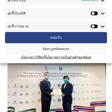
Always active
คุกกี้ที่จำเป็น
ข่าวสาร
คุกกี้เก็บสถิติ
งานเปิดตัวโครงการสมุนไพรแก้ตำรับยาไทยใน
คุกกี้การตลาด
อุตสาหกรรมปัจจุบัน
ยอมรับ
Save preferences
นโยบายการใช้คุกกี้
นโยบายความเป็นส่วนตัวของข้อมูล