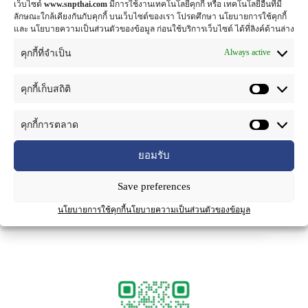
เว็บไซต์
www.snpthai.com
มีการใช้งานเทคโนโลยีคุกกี้ หรือ เทคโนโลยีอื่นที่มี
ลักษณะใกล้เคียงกันกับคุกกี้ บนเว็บไซต์ของเรา โปรดศึกษา นโยบายการใช้คุกกี้
และ นโยบายความเป็นส่วนตัวของข้อมูล ก่อนใช้บริการเว็บไซต์ ได้ที่ลิงค์ด้านล่าง
Always active
คุกกี้ที่จำเป็น
คุกกี้เก็บสถิติ
คุกกี้การตลาด
ยอมรับ
Save preferences
Gallery Photo of Thailand Trust Mark by…
admin
สิงหาคม 7, 2021
นโยบายการใช้คุกกี้
นโยบายความเป็นส่วนตัวของข้อมูล