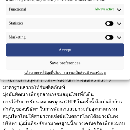
กระบวนการผลิตวัตถุดิบจากสมุนไพร ตั้งแต่การคัดเลือกวัตถุดิบ
กระบวนการแปรรูป การควบคุมคุณภาพ ไปจนถึงการจัดเก็บ
Functional
Always active
และขนส่ง เพื่อให้มั่นใจได้ว่าสมุนไพรที่ผลิตได้มีคุณภาพสูง
ปลอดภัย และปราศจากสารปนเปื้อน
Statistics
ความสำคัญของการรับรองมาตรฐาน GHPP
✅ รับรองคุณภาพ – ควบคุมกระบวนการผลิตให้เป็นไปตาม
Marketing
มาตรฐานสากล
Accept
✅ เพิ่มความปลอดภัย – ลดความเสี่ยงจากสารปนเปื้อนและสาร
ตกค้างที่เป็นอันตราย
Save preferences
✅ สร้างความมั่นใจให้ผู้บริโภค – ยกระดับความน่าเชื่อถือของ
ผลิตภัณฑ์สมุนไพรไทย
นโยบายการใช้คุกกี้
นโยบายความเป็นส่วนตัวของข้อมูล
✅ เปิดโอกาสสู่ตลาดโลก – รองรับการส่งออกและสร้าง
มาตรฐานสากลให้กับผลิตภัณฑ์
มุ่งมั่นพัฒนา เพื่ออุตสาหกรรมสมุนไพรที่ยั่งยืน
การได้รับการรับรองมาตรฐาน GHPP ในครั้งนี้ ถือเป็นอีกก้าว
สำคัญของบริษัทฯ ในการพัฒนาและยกระดับอุตสาหกรรม
สมุนไพรไทยให้สามารถแข่งขันในตลาดโลกได้อย่างมั่นคง
บริษัทฯ มุ่งมั่นที่จะรักษามาตรฐานนี้อย่างเคร่งครัด เพื่อส่งมอบ