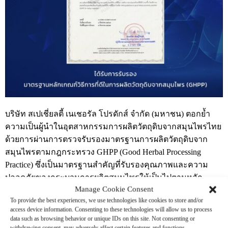
บริษัท สเปเชี่ยลตี้ เนเชอรัล โปรดักส์ จำกัด (มหาชน) ตอกย้ำ
ความเป็นผู้นำในอุตสาหกรรมการผลิตวัตถุดิบจากสมุนไพรไทย
ด้วยการผ่านการตรวจรับรองมาตรฐานการผลิตวัตถุดิบจาก
สมุนไพรตามกฎกระทรวง GHPP (Good Herbal Processing
Practice) ซึ่งเป็นมาตรฐานสำคัญที่รับรองคุณภาพและความ
ปลอดภัยของกระบวนการผลิตสมุนไพรให้เป็นไปตามหลัก
Manage Cookie Consent
เกณฑ์ที่กำหนดโดยกระทรวงสาธารณสุข
To provide the best experiences, we use technologies like cookies to store and/or
GHPP: มาตรฐานแห่งคุณภาพเพื่อการผลิตสมุนไพรที่ปลอดภัย
access device information. Consenting to these technologies will allow us to process
มาตรฐาน GHPP เป็นแนวทางปฏิบัติที่ครอบคลุมทุกขั้นตอนของ
data such as browsing behavior or unique IDs on this site. Not consenting or
withdrawing consent, may adversely affect certain features and functions.