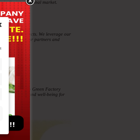
e in the international market.
nd beauty products. We leverage our
ecific needs of our partners and
t
ness according to Green Factory
ing good health and well-being for