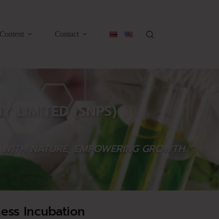
Content
Contact
 LIMITED (SNPS)
G WITH NATURE, EMPOWERING GROWTH. ”
ness Incubation