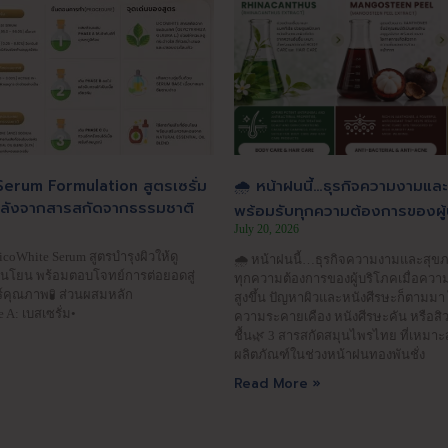
erum Formulation สูตรเซรั่ม
🌧️ หน้าฝนนี้…ธุรกิจความงามแล
พลังจากสารสกัดจากธรรมชาติ
พร้อมรับทุกความต้องการของผู้
July 20, 2026
oWhite Serum สูตรบำรุงผิวให้ดู
🌧️ หน้าฝนนี้…ธุรกิจความงามและสุขภ
อนโยน พร้อมตอบโจทย์การต่อยอดสู่
ทุกความต้องการของผู้บริโภคเมื่อความ
์คุณภาพ🧪 ส่วนผสมหลัก
สูงขึ้น ปัญหาผิวและหนังศีรษะก็ตามมา 
 A: เบสเซรั่ม•
ความระคายเคือง หนังศีรษะคัน หรือสิว
ชื้น🌿 3 สารสกัดสมุนไพรไทย ที่เหม
ผลิตภัณฑ์ในช่วงหน้าฝนทองพันชั่ง
Read More »