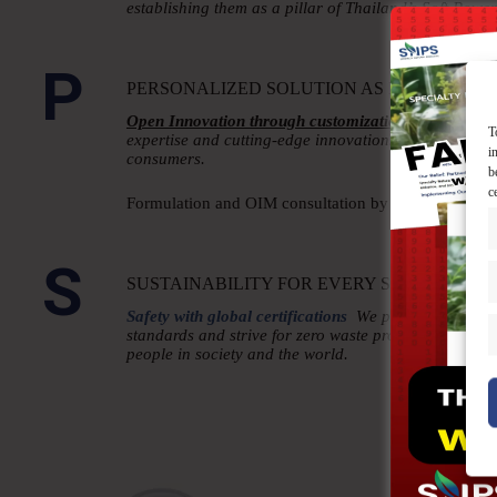
establishing them as a pillar of Thailand’s Soft Powe
P
PERSONALIZED SOLUTION AS INCUBATED
Open Innovation through customization.
We collabora
T
expertise and cutting-edge innovations to create the b
i
consumers.
b
c
Formulation and OIM consultation by
Specialty Inno
S
SUSTAINABILITY FOR EVERY STAKEHOLD
Safety with global certifications
We prioritize sustain
standards and strive for zero waste production. This 
people in society and the world.