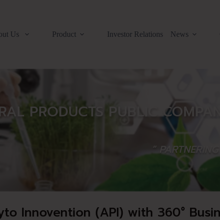
out Us
Product
Investor Relations
News
RAL PRODUCTS PUBLIC COMPANY
“ PARTNERIN
yto Innovention (API) with 360° Busi