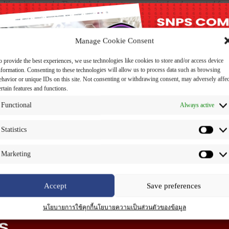
r. We strive to make Thai herbal extracts a recognized and respected forc
 PARTNER
Manage Cookie Consent
te with partners to develop and launch high-quality and safe health a
o provide the best experiences, we use technologies like cookies to store and/or access device
est possible extracts. We offer a wide range of solutions to meet the sp
nformation. Consenting to these technologies will allow us to process data such as browsing
ehavior or unique IDs on this site. Not consenting or withdrawing consent, may adversely affec
ertain features and functions.
vation Co., Ltd.
Functional
Always active
Statistics
ERS
ability throughout all operations, from start to finish. We conduct busi
Marketing
allows our business to grow sustainably and benefit all sectors, promot
Accept
Save preferences
นโยบายการใช้คุกกี้
นโยบายความเป็นส่วนตัวของข้อมูล