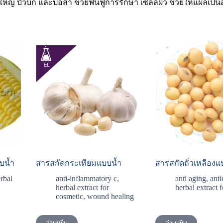
หญ่ บัวบก และปอสา ช่วยฟื้นฟูการรักษา เซลล์ผิว ช่วยให้แผลเป็น
บน้ำ
สารสกัดกระเทียมแบบน้ำ
สารสกัดถั่วเหลืองแ
rbal
anti-inflammatory c
,
anti aging
,
anti
herbal extract for
herbal extract 
cosmetic
,
wound healing
อ่านเพิ่ม
อ่านเพิ่ม