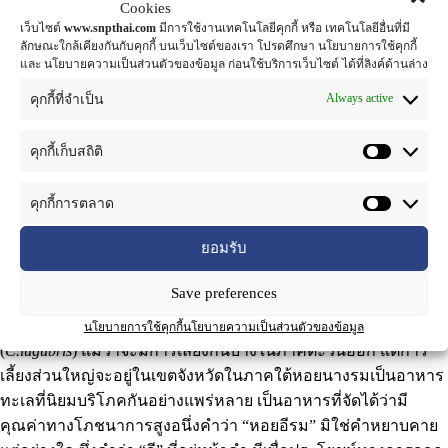
Cookies
ชื่อตระกูล
:
OSTREIDAE
เว็บไซต์
www.snpthai.com
มีการใช้งานเทคโนโลยีคุกกี้ หรือ เทคโนโลยีอื่นที่มี
ลักษณะใกล้เคียงกันกับคุกกี้ บนเว็บไซต์ของเรา โปรดศึกษา นโยบายการใช้คุกกี้
และ นโยบายความเป็นส่วนตัวของข้อมูล ก่อนใช้บริการเว็บไซต์ ได้ที่ลิงค์ด้านล่าง
ชื่อสามัญ
: Orange, Sweet orange , Som (หอยนางรม)
Always active
คุกกี้ที่จำเป็น
ส่วนที่ใช้
: เนื้อ
คุกกี้เก็บสถิติ
หอยนางรม
หรือ
หอยอีรม
มีชื่อสามัญ คือ Oyster หอยนางรม (วงศ์
Ostreidae) นั้นมีหลายสายพันธุ์ แต่ที่นิยมเลี้ยงกันอยู่โดยทั่วไปนั้น
คุกกี้การตลาด
แบ่งออกเป็น 3 ชนิด ด้วยกันคือ หอยนางรมพันธุ์เล็กหรือหอย
ยอมรับ
นางรมปากจีบ มีชื่อวิทยาศาสตร์ว่า
Saccostrea commercialis
หอย
นางรมพันธุ์นี้มีเลี้ยงมากทางภาคตะวันออก ส่วนหอยรมอีกสอง
Save preferences
พันธุ์ที่เหลือเป็นหอยนางรมที่ค่อนข้างมีขนาดใหญ่เรียกว่า หอย
ตะโกรม (
Crassostrea belcheri
) และหอยตะโกรมกรามดำ
นโยบายการใช้คุกกี้
นโยบายความเป็นส่วนตัวของข้อมูล
(
C.lugubris
) แม้ว่าจะมีการเลี้ยงกันบ้างในภาคตะวันออก แต่การ
เลี้ยงส่วนใหญ่จะอยู่ในเขตจังหวัดในภาคใต้หอยนางรมเป็นอาหาร
ทะเลที่นิยมบริโภคกันอย่างแพร่หลาย เป็นอาหารที่จัดได้ว่ามี
คุณค่าทางโภชนาการสูงอนึ่งคำว่า “หอยอีรม” มิใช่คำหยาบคาย