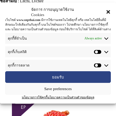
ชื่อสามัญ
: Litchi, Lychee
ส่วนที่ใช้
: Seed (เมล็ด)
จัดการ การอนุญาตใช้งาน
Cookies
ลิ้นจี่ เป็นผลไม้ที่พบมากทางภาคเหนือและภาคตะวันออกของ
เว็บไซต์
www.snpthai.com
มีการใช้งานเทคโนโลยีคุกกี้ หรือ เทคโนโลยีอื่นที่มี
ลักษณะใกล้เคียงกันกับคุกกี้ บนเว็บไซต์ของเรา โปรดศึกษา นโยบายการใช้คุกกี้
ไทย ลำต้นมีความสูง 5-15 เมตร ปัจจุบันมีการปลูกลิ้นจี่อย่างแพร่
และ นโยบายความเป็นส่วนตัวของข้อมูล ก่อนใช้บริการเว็บไซต์ ได้ที่ลิงค์ด้านล่าง
หลายเนื่องจาก จัดเป็นผลไม้ทางเศรษฐกิจอีกชนิดหนึ่ง ในประเทศ
Always active
คุกกี้ที่จำเป็น
ต้นกำเนิดเช่น จีน และญี่ปุ่นนำเมล็ดลิ้นจี่มาสกัดเพื่อใช้เป็นยาตั้ง
แต่สมัยโบราณ เช่น เพื่อบรรเทาอาการปวดเมื่อย อาการเจ็บ
คุกกี้เก็บสถิติ
เนื่องจากกรดในกระเพาะอาหาร และอาการปวดเอว เป็นต้น
สารสำคัญที่พบในเมล็ดลิ้นจี่สกัด ประกอบไปด้วย Saponin, Tanin,
คุกกี้การตลาด
Leucocyanidin (Flavyonoid),Anthocyanina เป็นต้น
ยอมรับ
Save preferences
นโยบายการใช้คุกกี้
นโยบายความเป็นส่วนตัวของข้อมูล