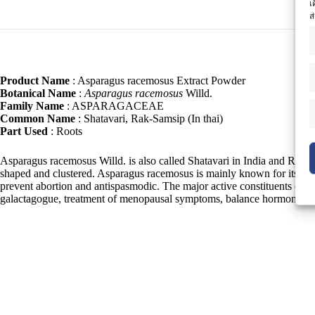
เ
ส
Product Name
: Asparagus racemosus Extract Powder
Botanical Name
:
Asparagus racemosus
Willd.
Family Name
: ASPARAGACEAE
Common Name
: Shatavari, Rak-Samsip (In thai)
Part Used
: Roots
Asparagus racemosus Willd. is also called Shatavari in India and Rak-S
shaped and clustered. Asparagus racemosus is mainly known for its phyto
prevent abortion and antispasmodic. The major active constituents of
galactagogue, treatment of menopausal symptoms, balance hormone, anti-o