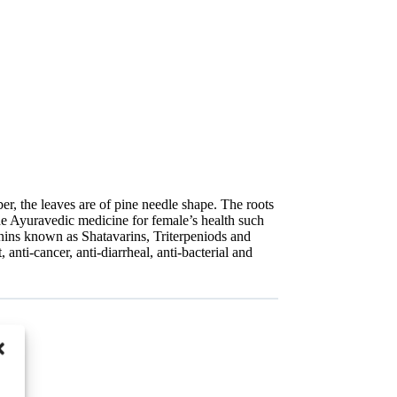
, the leaves are of pine needle shape. The roots
the Ayuravedic medicine for female’s health such
onins known as Shatavarins, Triterpeniods and
ti-cancer, anti-diarrheal, anti-bacterial and