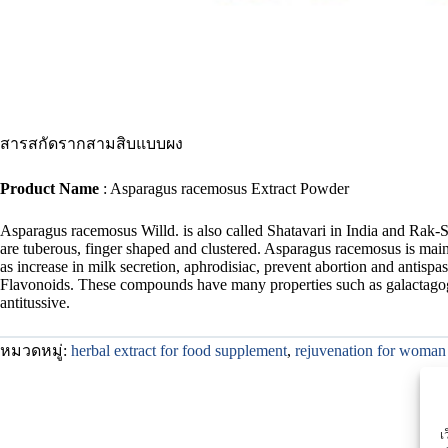
สารสกัดรากสามสิบแบบผง
Product Name
: Asparagus racemosus Extract Powder
Asparagus racemosus Willd. is also called Shatavari in India and Rak-
are tuberous, finger shaped and clustered. Asparagus racemosus is main
as increase in milk secretion, aphrodisiac, prevent abortion and antis
Flavonoids. These compounds have many properties such as galactagogue
antitussive.
หมวดหมู่:
herbal extract for food supplement
,
rejuvenation for woman
เ