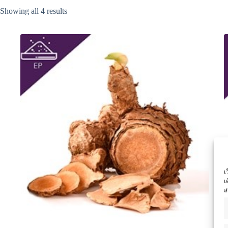
Showing all 4 results
เ
เ
ส