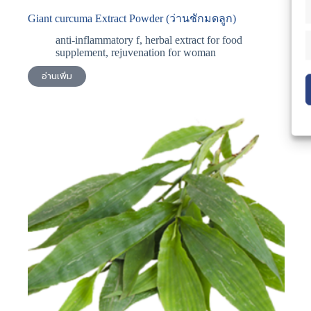
Giant curcuma Extract Powder (ว่านชักมดลูก)
anti-inflammatory f
,
herbal extract for food
supplement
,
rejuvenation for woman
อ่านเพิ่ม