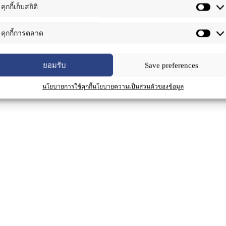
คุกกี้เก็บสถิติ
สารสกัดกวาวเครือขาวแบบผง
สารสกั
balance blood pressure
,
herbal extract for food
he
คุกกี้การตลาด
supplement
,
rejuvenation for woman
w
อ่านเพิ่ม
อ่านเพิ
ยอมรับ
Save preferences
นโยบายการใช้คุกกี้
นโยบายความเป็นส่วนตัวของข้อมูล