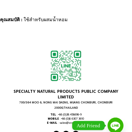
คุณสมบัติ :
ใช้สำหรับผสมน้ำหอม
SPECIALTY NATURAL PRODUCTS PUBLIC COMPANY
LIMITED
700/364 MOO 6, NONG MAI DAENG, MUANG CHONBURI, CHONBURI
20000,THAILAND
TEL
: +66 (0)38 458698-9
MOBILE
: +66 (0)8 6307 3610
E-MAIL
: sales@snpthai.com
Add Friend