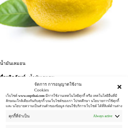
น้ำมันเลมอน
ชื่อผลิตภัณฑ์ :
น้ำมันเลมอน
จัดการ การอนุญาตใช้งาน
Cookies
คุณสมบัติ :
ใช้สำหรับผสมน้ำหอม
เว็บไซต์
www.snpthai.com
มีการใช้งานเทคโนโลยีคุกกี้ หรือ เทคโนโลยีอื่นที่มี
ลักษณะใกล้เคียงกันกับคุกกี้ บนเว็บไซต์ของเรา โปรดศึกษา นโยบายการใช้คุกกี้
หมวดหมู่:
snp oils
ป้ายกำกับ:
lemon
,
oil
และ นโยบายความเป็นส่วนตัวของข้อมูล ก่อนใช้บริการเว็บไซต์ ได้ที่ลิงค์ด้านล่าง
Always active
คุกกี้ที่จำเป็น