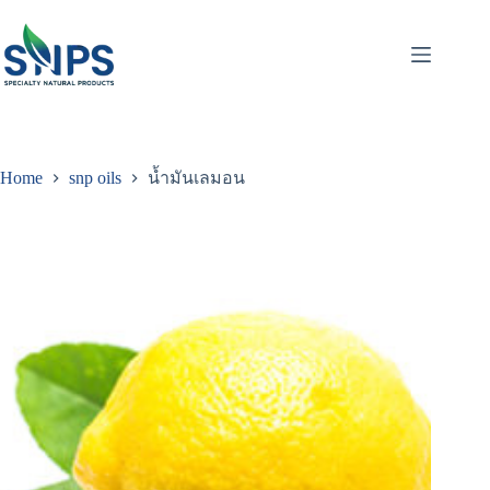
Home
snp oils
น้ำมันเลมอน