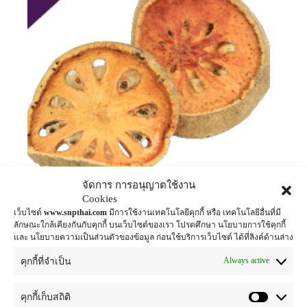
จัดการ การอนุญาตใช้งาน
Cookies
เว็บไซต์
www.snpthai.com
มีการใช้งานเทคโนโลยีคุกกี้ หรือ เทคโนโลยีอื่นที่มี
มะตูม Baelfruit Extract Powder
ลักษณะใกล้เคียงกันกับคุกกี้ บนเว็บไซต์ของเรา โปรดศึกษา นโยบายการใช้คุกกี้
herbal extract for food supplement
,
weight
และ นโยบายความเป็นส่วนตัวของข้อมูล ก่อนใช้บริการเว็บไซต์ ได้ที่ลิงค์ด้านล่าง
control
Always active
คุกกี้ที่จำเป็น
อ่านเพิ่ม
คุกกี้เก็บสถิติ