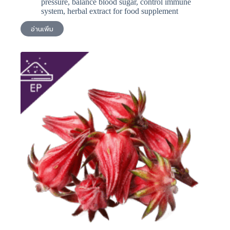
pressure
,
balance blood sugar
,
control immune
system
,
herbal extract for food supplement
อ่านเพิ่ม