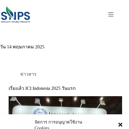
วัน
14 พฤษภาคม 2025
ข่าวสาร
เริ่มแล้ว ICI Indonesia 2025 วันแรก
จัดการ การอนุญาตใช้งาน
Cookies