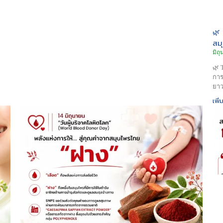
🌿
สม
มิถ
🌿 
การ
ยาว
เพิ่