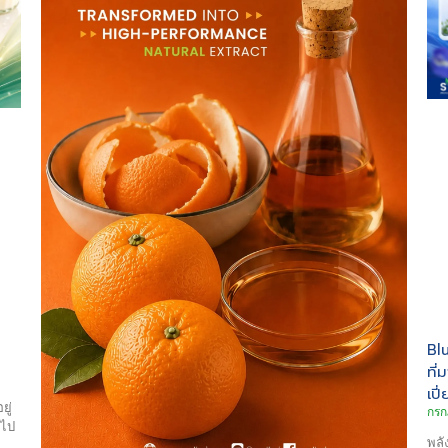
Bl
ที่
เป
ู่
กรก
 ไป
พลั