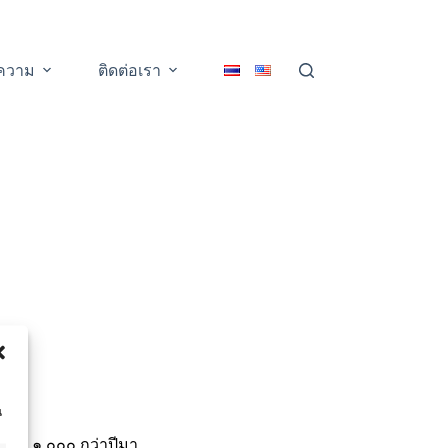
ความ
ติดต่อเรา
น
สมัย ๑,๐๐๐ กว่าปีมา