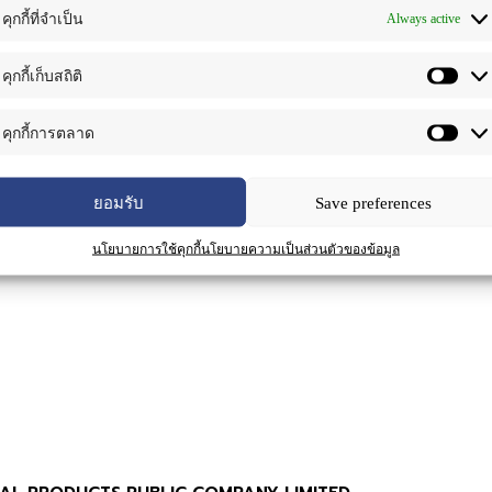
Always active
คุกกี้ที่จำเป็น
ามแขก มีฤทธิ์เป็นยาระบายอ่อนๆ ช่วยกระตุ้นระบบเผาผลาญไขมันใ
การบรรเทาอาการท้องผูกกันมาอย่างยาวนาน โดยนำใบแห้งหรือฝักแ
คุกกี้เก็บสถิติ
้ในรูปแบบสมุนไพรเดี่ยวและผสมร่วมกับสมุนไพรอื่น มะขามแขก มีส
ถ่าย เหมาะสำหรับผู้สูงอายุ ผู้ที่มีกำลังน้อย เด็ก คนที่เป็นริดสีดวง 
งจากมีสารแอนทราควิโนน (Anthraquinones) ที่มีฤทธิ์ช่วยกระตุ้นการ
คุกกี้การตลาด
ยอมรับ
Save preferences
นโยบายการใช้คุกกี้
นโยบายความเป็นส่วนตัวของข้อมูล