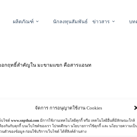
ผลิตภัณฑ์
นักลงทุนสัมพันธ์
ข่าวสาร
บท
 สารออกฤทธิ์สำคัญใน มะขามแขก คือสารแอนท
จัดการ การอนุญาตใช้งาน Cookies
tion ™ SENNA extract
ว็บไซต์
www.snpthai.com
มีการใช้งานเทคโนโลยีคุกกี้ หรือ เทคโนโลยีอื่นที่มีลักษณะใกล้
น มะขามแขก คือสารแอนทราควิโนน (Anthraquinones)
คียงกันกับคุกกี้ บนเว็บไซต์ของเรา โปรดศึกษา นโยบายการใช้คุกกี้ และ นโยบายความเป็
่วนตัวของข้อมูล ก่อนใช้บริการเว็บไซต์ ได้ที่ลิงค์ด้านล่าง
มะขามแขก มาใช้เป็นยามานานแล้ว และได้นำมาใช้ในยุโรป ตั้งแต่