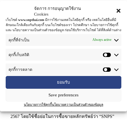
จำนวน 105 ล้านหุ้น
จัดการ การอนุญาตใช้งาน
Cookies
สมภพ กีระสุนทรพงษ์ กรรมการผู้อำนวยการ บริษัท
เว็บไซต์
www.snpthai.com
มีการใช้งานเทคโนโลยีคุกกี้ หรือ เทคโนโลยีอื่นที่มี
หลักทรัพย์ ฟินันเซีย ไซรัส จำกัด (มหาชน) ในฐานะที่
ลักษณะใกล้เคียงกันกับคุกกี้ บนเว็บไซต์ของเรา โปรดศึกษา นโยบายการใช้คุกกี้
และ นโยบายความเป็นส่วนตัวของข้อมูล ก่อนใช้บริการเว็บไซต์ ได้ที่ลิงค์ด้านล่าง
ปรึกษาทางการเงินและผู้จัดการการจัดจำหน่ายและรับ
ประกันการจำหน่ายหุ้นสามัญเพิ่มทุนของ บริษัท สเปเชี่
Always active
คุกกี้ที่จำเป็น
ยลตี้ เนเชอรัล โปรดักส์ จำกัด (มหาชน) หรือ SNPS เปิด
เผยว่า SNPS เตรียมเสนอขายหุ้นสามัญเพิ่มทุนต่อ
คุกกี้เก็บสถิติ
ประชาชนเป็นครั้งแรก (IPO) จำนวน 105 ล้านหุ้น
มูลค่าที่ตราไว้หุ้นละ 1 บาท คิดเป็นร้อยละ 25.93 ของ
คุกกี้การตลาด
จำนวนหุ้นสามัญที่ออกและชำระแล้วทั้งหมดของบริษัท
ภายหลังการเสอขายหุ้นสามัญในครั้งนี้ ที่ราคา 4.20
ยอมรับ
บาทต่อหุ้น กำหนดวันจองซื้อหุ้นระหว่างวันที่ 21-22
และ 25 พฤศจิกายน 67 โดยคาดว่าจะเริ่มซื้อขายใน
Save preferences
ตลาดหลักทรัพย์แห่งประเทศไทย (SET) หมวดของใช้
นโยบายการใช้คุกกี้
นโยบายความเป็นส่วนตัวของข้อมูล
ส่วนตัวและเวชภัณฑ์ (PERSON) ในวันที่ 29พฤศจิกายน
2567 โดยใช้ชื่อย่อในการซื้อขายหลักทรัพย์ว่า “SNPS”