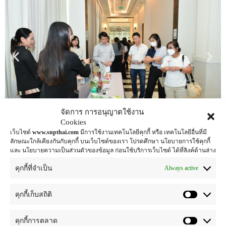
จัดการ การอนุญาตใช้งาน
Cookies
เว็บไซต์
www.snpthai.com
มีการใช้งานเทคโนโลยีคุกกี้ หรือ เทคโนโลยีอื่นที่มี
ลักษณะใกล้เคียงกันกับคุกกี้ บนเว็บไซต์ของเรา โปรดศึกษา นโยบายการใช้คุกกี้
ดร.ธีรญา กฤษฎาพงษ์ ประธานเจ้าหน้าที่บริหาร บริษัท สเปเชี่
และ นโยบายความเป็นส่วนตัวของข้อมูล ก่อนใช้บริการเว็บไซต์ ได้ที่ลิงค์ด้านล่าง
ยลตี้ เนเชอรัล โปรดักส์ จำกัด (มหาชน) หรือ SNPS ร่วมเป็น
Always active
คุกกี้ที่จำเป็น
หนึ่งในวิทยากรผู้ทรงคุณวุฒิ ในการเสวนาหัวข้อ “เจาะลึกโลก
การรับจ้างผลิต : โอกาสทองของผู้ผลิตยุคใหม่” ภายใต้
คุกกี้เก็บสถิติ
โครงการพัฒนาศักยภาพผู้ประกอบการผลิตภัณฑ์สมุนไพร
เรื่อง “จากภูมิปัญญาสู่แบรนด์ดัง : สร้างธุรกิจยาแผนไทยด้วย
คุกกี้การตลาด
OEM” จัดขึ้นเมื่อวันที่ 25 สิงหาคม 2568 ณ โรงแรมทีเค.พาเลซ