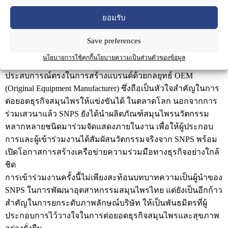
แอนด์ คอนเวนชั่น แบงคอก
ยอมรับ
SNPS ในฐานะผู้นำด้านการพัฒนาและนวัตกรรมสมุนไพรไทย
ที่ได้รับการยอมรับทั้งในประเทศและระดับสากล มุ่งมั่นขับ
Save preferences
เคลื่อนอุตสาหกรรมสมุนไพรไทยสู่การเป็น Health & Wellness
นโยบายการใช้คุกกี้
นโยบายความเป็นส่วนตัวของข้อมูล
Hub ของภูมิภาค โดยการเสวนาครั้งนี้ ดร.ธีรญา ได้ถ่ายทอด
ประสบการณ์ตรงในการสร้างแบรนด์ด้วยกลยุทธ์ OEM
(Original Equipment Manufacturer) ซึ่งถือเป็นหัวใจสำคัญในการ
ต่อยอดธุรกิจสมุนไพรให้แข่งขันได้ ในตลาดโลก นอกจากการ
ร่วมเสวนาแล้ว SNPS ยังได้นำผลิตภัณฑ์สมุนไพรนวัตกรรม
หลากหลายชนิดมาร่วมจัดแสดงภายในงาน เพื่อให้ผู้ประกอบ
การและผู้เข้าร่วมงานได้สัมผัสนวัตกรรมจริงจาก SNPS พร้อม
เปิดโอกาสการสร้างเครือข่ายความร่วมมือทางธุรกิจอย่างใกล้
ชิด
การเข้าร่วมงานครั้งนี้ไม่เพียงสะท้อนบทบาทความเป็นผู้นำของ
SNPS ในการพัฒนาอุตสาหกรรมสมุนไพรไทย แต่ยังเป็นอีกก้าว
สำคัญในการยกระดับภาพลักษณ์บริษัท ให้เป็นพันธมิตรที่ผู้
ประกอบการไว้วางใจในการต่อยอดธุรกิจสมุนไพรและสุขภาพ