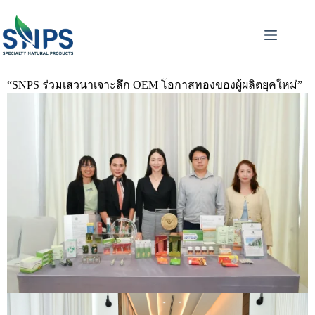
“SNPS ร่วมเสวนาเจาะลึก OEM โอกาสทองของผู้ผลิตยุคใหม่”