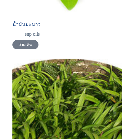
น้ำมันมะนาว
snp oils
อ่านเพิ่ม