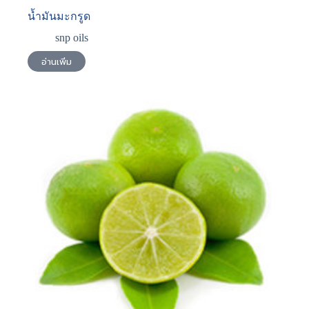
น้ำมันมะกรูด
snp oils
อ่านเพิ่ม