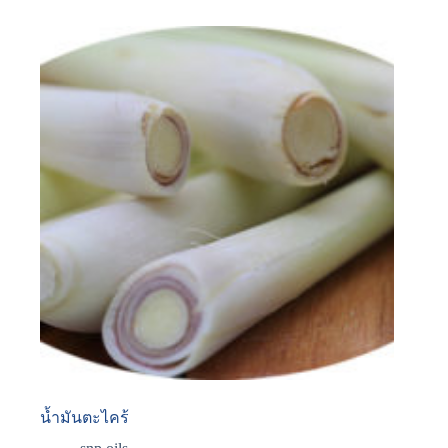
น้ำมันตะไคร้