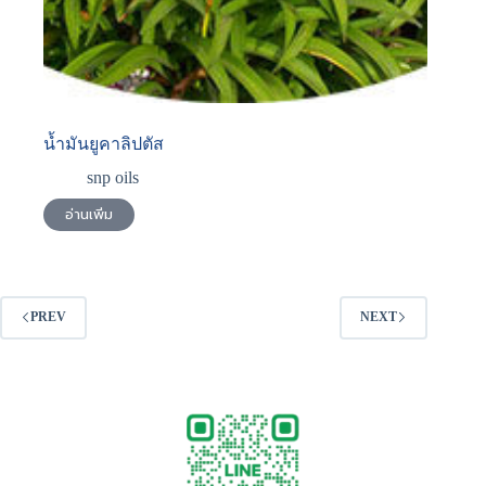
น้ำมันยูคาลิปตัส
snp oils
อ่านเพิ่ม
PREV
NEXT