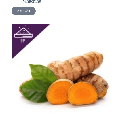
whitening
อ่านเพิ่ม