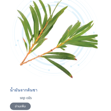
น้ำมันจากต้นชา
snp oils
อ่านเพิ่ม