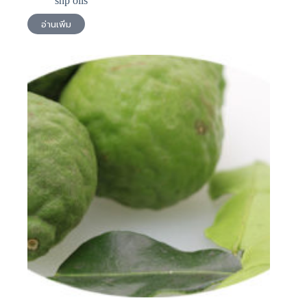
snp oils
อ่านเพิ่ม