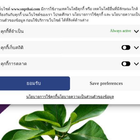
ว็บไซต์
www.snpthai.com
มีการใช้งานเทคโนโลยีคุกกี้ หรือ เทคโนโลยีอื่นที่มีลักษณะใกล้
คียงกันกับคุกกี้ บนเว็บไซต์ของเรา โปรดศึกษา นโยบายการใช้คุกกี้ และ นโยบายความเป็
่วนตัวของข้อมูล ก่อนใช้บริการเว็บไซต์ ได้ที่ลิงค์ด้านล่าง
Always active
คุกกี้ที่จำเป็น
สารสกัดใบบัวบกแบบผง
สารสกั
anti-inflammatory f
,
herbal extract for food
an
คุกกี้เก็บสถิติ
supplement
อ่านเพิ่ม
อ่านเพิ
คุกกี้การตลาด
ยอมรับ
Save preferences
นโยบายการใช้คุกกี้
นโยบายความเป็นส่วนตัวของข้อมูล