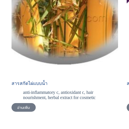
สารสกัดไผ่แบบน้ำ
anti-inflammatory c
,
antioxidant c
,
hair
nourishment
,
herbal extract for cosmetic
อ่านเพิ่ม