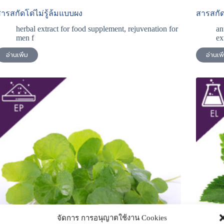
ารสกัดโด่ไม่รู้ล้มแบบผง
สารสกัด
herbal extract for food supplement
,
rejuvenation for
an
men f
ex
อ่านเพิ่ม
อ่านเพิ
จัดการ การอนุญาตใช้งาน Cookies