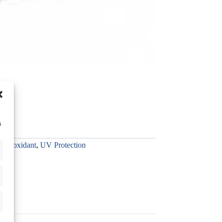
น
Antioxidant
,
UV Protection