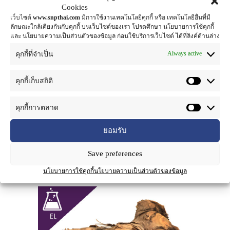
ส่วนที่ใช้
: เหง้า
Cookies
เว็บไซต์
www.snpthai.com
มีการใช้งานเทคโนโลยีคุกกี้ หรือ เทคโนโลยีอื่นที่มี
ลักษณะใกล้เคียงกันกับคุกกี้ บนเว็บไซต์ของเรา โปรดศึกษา นโยบายการใช้คุกกี้
ไพล
เป็นพืชชนิดหนึ่งในวงศ์ขิง ชื่อวิทยาศาสตร์:
Zingiber
และ นโยบายความเป็นส่วนตัวของข้อมูล ก่อนใช้บริการเว็บไซต์ ได้ที่ลิงค์ด้านล่าง
cassumunar
ป็นพืชลงหัว มีเหง้าใหญ่ เนื้อในสีเหลือง มีกลิ่นหอมใบ
Always active
คุกกี้ที่จำเป็น
เรียวยาวปลายแหลมดอกออกรวมกันเป็นช่ออยู่บนก้านช่อดอก
ช่วงเวลาที่เก็บเป็นยา เก็บเหง้าแก่จัด หลังจากต้นไพลลงหัวแล้ว
ไพลใช้ผสมในน้ำพริกแกงป่าทางจังหวัดระยอง ช่วยดับกลิ่นคาว
คุกกี้เก็บสถิติ
ของเนื้อสัตว์ป่าทำให้น้ำแกงสีเหลือง ส่วนของไพลที่ใช้เป็นยาคือ
เหง้าแก่จัด แก้ฟกช้ำ บวม เคล็ด ยอก ปวดเมื่อย ขับลม ท้องเดิน
คุกกี้การตลาด
ช่วยขับระดูหรือประจำเดือนของสตรีนิยมใช้หลังจากที่คลอดบุตร
ยอมรับ
แล้ว เหง้าไพลมีน้ำมันหอมระเหย ร้อยละ 0.8 และมีสารที่ให้สี ซึ่ง
จากการทดลองพบว่ามีฤทธิ์ลดอาการอักเสบ กรมวิทยาศาสตร์การ
Save preferences
แพทย์ มีการค้นคว้าสารสำคัญที่มีสรรพคุณแก้หอบหืดและมีการ
วิจัยทางคลีนิค โดยใช้รักษาโรคหืดในเด็ก และไม่มีพิษเฉียบพลัน
นโยบายการใช้คุกกี้
นโยบายความเป็นส่วนตัวของข้อมูล