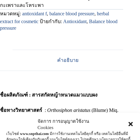
กะเพราและโหระพา
หมวดหมู่:
antioxidant f
,
balance blood pressure
,
herbal
extract for cosmetic
ป้ายกำกับ:
Antioxidant
,
Balance blood
pressure
คำอธิบาย
ชื่อผลิตภัณฑ์ : สารสกัดหญ้าหนวดแมวแบบผง
ชื่อทางวิทยาศาสตร์
:
Orthosiphon aristatus
(Blume) Miq.
จัดการ การอนุญาตใช้งาน
ชื่อตระกูล
: LAMIACEAE
Cookies
เว็บไซต์
www.snpthai.com
มีการใช้งานเทคโนโลยีคุกกี้ หรือ เทคโนโลยีอื่นที่มี
ลักษณะใกล้เคียงกันกับคุกกี้ บนเว็บไซต์ของเรา โปรดศึกษา นโยบายการใช้คุกกี้