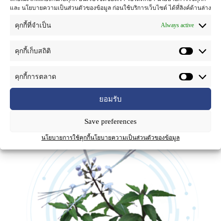
ชื่อสามัญ
: Cat’s whiskers, Java tea, Kidney Tea, Yaa Nuat Maeo
และ นโยบายความเป็นส่วนตัวของข้อมูล ก่อนใช้บริการเว็บไซต์ ได้ที่ลิงค์ด้านล่าง
(หญ้าหนวดแมว)
Always active
คุกกี้ที่จำเป็น
ส่วนที่ใช้
: ทั้งลำต้น
คุกกี้เก็บสถิติ
หญ้าหนวดแมว
(ชื่อวิทยาศาสตร์:
Orthosiphon aristatus
; ชื่อ
พ้อง:
O. grandiflorus
Bold,
O. stamineus
Benth.) หรือ
พยับ
คุกกี้การตลาด
เมฆ
(กรุงเทพฯ),
อีตู่ดง
(เพชรบูรณ์),
บางรัก
(ประจวบคีรีขันธ์) อยู่
ในวงศ์ Lamiaceae (Labiatae) ซึ่งเป็นพืชที่จัดอยู่ในพวกเดียวกับ
ยอมรับ
กะเพราและโหระพา
Save preferences
นโยบายการใช้คุกกี้
นโยบายความเป็นส่วนตัวของข้อมูล