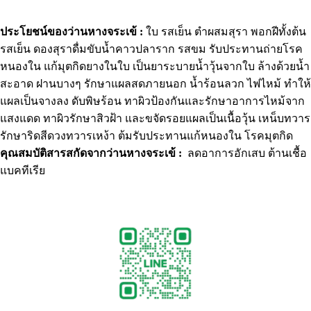
ประโยชน์ของ
ว่านหางจระเข้ :
ใบ รสเย็น ตำผสมสุรา พอกฝีทั้งต้น
รสเย็น ดองสุราดื่มขับน้ำคาวปลาราก รสขม รับประทานถ่ายโรค
หนองใน แก้มุตกิดยางในใบ เป็นยาระบายน้ำวุ้นจากใบ ล้างด้วยน้ำ
สะอาด ฝานบางๆ รักษาแผลสดภายนอก น้ำร้อนลวก ไฟไหม้ ทำให้
แผลเป็นจางลง ดับพิษร้อน ทาผิวป้องกันและรักษาอาการไหม้จาก
แสงแดด ทาผิวรักษาสิวฝ้า และขจัดรอยแผลเป็นเนื้อวุ้น เหน็บทวาร
รักษาริดสีดวงทวารเหง้า ต้มรับประทานแก้หนองใน โรคมุตกิด
คุณสมบัติ
สารสกัดจากว่านหางจระเข้ :
ลดอาการอักเสบ ต้านเชื้อ
แบคทีเรีย