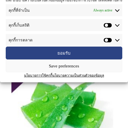
และ นโยบายความเป็นส่วนตัวของข้อมูล ก่อนใช้บริการเว็บไซต์ ได้ที่ลิงค์ด้านล่าง
ว่านหางจระเข้ :
ขอบใบเป็นหนามแหลมห่างกัน แผ่นใบหนาสีเขียว
Always active
คุกกี้ที่จำเป็น
มีจุดยาวสีเขียวอ่อน อวบน้ำ ข้างในเป็นวุ้นใสสีเขียวอ่อน ดอก ออก
เป็นช่อกระจะที่ปลายยอด ก้านช่อดอกยาว ดอกสีแดงอมเหลือง
คุกกี้เก็บสถิติ
โคมเชื่อมติดกันเป็นหลอด ปลายแยกเป็น 6 แฉก เรียงเป็น 2 ชั้น รูป
แตร ผล เป็นผบแห้งรูปกระสวย
คุกกี้การตลาด
ยอมรับ
Save preferences
นโยบายการใช้คุกกี้
นโยบายความเป็นส่วนตัวของข้อมูล