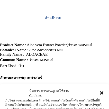
คำอธิบาย
Product Name
: Aloe vera Extract Powder(ว่านหางจระเข้
Botanical Name
:
Aloe barbadensis
Mill.
Family Name
: ALOACEAE
Common Name
: ว่านหางจระเข้
Part Used
: ใบ
ลักษณะทางพฤกษศาสตร์
ว่านหางจระเข้
: ไม้ล้มลุกอายุหลายปี สูง 0.5-1 เมตร ลำต้นเป็นข้อ
จัดการ การอนุญาตใช้งาน
Cookies
ปล้องสั้น ใบ เป็นใบเดี่ยว ออกเรียงเวียนรอบต้น ใบหนาและยาว
เว็บไซต์
www.snpthai.com
มีการใช้งานเทคโนโลยีคุกกี้ หรือ เทคโนโลยีอื่นที่มี
โคนใบใหญ่ ส่วนปลายใบแหลม
ลักษณะใกล้เคียงกันกับคุกกี้ บนเว็บไซต์ของเรา โปรดศึกษา นโยบายการใช้คุกกี้