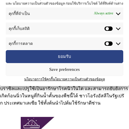
และ นโยบายความเป็นส่วนตัวของข้อมูล ก่อนใช้บริการเว็บไซต์ ได้ที่ลิงค์ด้านล่าง
ส่วนที่ใช้
: ทั้งต้น
Always active
คุกกี้ที่จำเป็น
ลูกใต้ใบ
(ชื่อวิทยาศาสตร์:
Phyllanthus niruri
L.) เป็นพืชล้มลุก ต้น
คุกกี้เก็บสถิติ
เล็ก ใบเป็นใบเดี่ยว เรียงตัวคล้ายใบประกอบ ทำให้บางครั้งเกิด
ความสับสนว่าเป็นใบประกอบ ออกดอกตามข้อ หนึ่งข้อมีหนึ่งใบ
คุกกี้การตลาด
โคนก้านใบติดกับลำต้น สีม่วงแดง ดอกสีเขียว ดอกออกตามซอก
ก้านใบย่อยและห้อยลง ผลกลมเรียบ เมื่อแก่แตกเป็นสามพูในทาง
ยอมรับ
ยาสมุนไพร ลูกใต้ใบมีฤทธิ์แก้โรคเบาหวาน ขับปัสสาวะ เป็นยา
บำรุงธาตุ ขับประจำเดือน
มีการศึกษาวิจัยทางการแพทย์เกี่ยวกับ
Save preferences
การนำไปใช้ประโยชน์ทางยาและอาจจะมีฤทธิ์ต้านไวรัสเอดส์และ
นโยบายการใช้คุกกี้
นโยบายความเป็นส่วนตัวของข้อมูล
ไวรัสตับอักเสบบี
ลดความดันโลหิต ลดความเป็นพิษต่อตับ
ใน
บราซิลและเปรูใช้เป็นยารักษาโรคนิ่วในไต
และสามารถยับยั้งการ
เกิดก้อนนิ่วในหนูที่กินน้ำคั้นของพืชนี้ได้
ชาวโอรังอัสลีในรัฐเปรั
ก ประเทศมาเลเซีย ใช้ทั้งต้นนำไปต้มใช้รักษาดีซ่าน