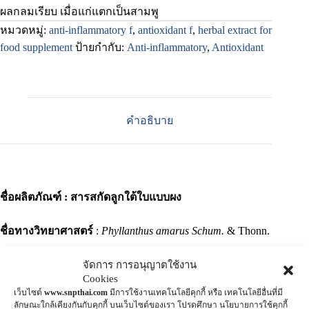
ผลกลมเรียบ เมื่อแก่แตกเป็นสามพู
หมวดหมู่:
anti-inflammatory f
,
antioxidant f
,
herbal extract for
food supplement
ป้ายกำกับ:
Anti-inflammatory
,
Antioxidant
คำอธิบาย
ชื่อผลิตภัณฑ์ : สารสกัดลูกใต้ใบแบบผง
ชื่อทางวิทยาศาสตร์
:
Phyllanthus amarus Schum.
& Thonn.
ชื่อตระกูล
: EUPHORBIACEAE
จัดการ การอนุญาตใช้งาน
Cookies
เว็บไซต์
www.snpthai.com
มีการใช้งานเทคโนโลยีคุกกี้ หรือ เทคโนโลยีอื่นที่มี
ชื่อสามัญ
: Luk-Tai-Bai (ลูกใต้ใบ)
ลักษณะใกล้เคียงกันกับคุกกี้ บนเว็บไซต์ของเรา โปรดศึกษา นโยบายการใช้คุกกี้