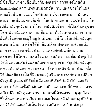
มีชื่อเรียกเฉพาะชื่อเดียวกับมังคุดว่า สารแมงโกสติน
(mangostin) สาร แทนนินมีฤทธิ์สมาน แผลช่วยให ้แผล
หายเร็วขึ้น สารแมงโกสตินมีฤทธิ์ช่วยลดอาการอักเสบ
และต้านเชื้อแบคทีเรียที่ทำให้เกิดหนอง สารแซนโทน ใน
เปลือกมังคุดยังมีฤทธิ์ ในการยับยั้งเชื้อรา ที่เป็นสาเหตุของ
โรค ผิวหนังและกลากเกลื้อน อีกทั้งยังบรรเทาอาการผด
ผื่นทั้งในเด็กและผู้ใหญ่ได้เป็นอย่างดี โดยใช้เปลือกมังคุด
แห้งต้มน้ำอาบ หรือใช้น้ำต้มเปลือกมังคุดทาบริเวณที่มี
อาการ วงการเครื่องสำอาง และผลิตภัณฑ์ทำความ
สะอาด ได้ให้ความสนใจนำสารสกัดจากเปลือกมังคุดไป
ใช้เป็นส่วนผสมในผลิตภัณฑ์ต่าง ๆ เช่น สบู่เปลือกมังคุด
ที่ช่วยดับกลิ่นเต่าช่วยบรรเทาโรคผิวหนัง รักษาสิวฝ้า ซึ่ง
ใช้ได้ผลดีและเป็นที่นิยมของผู้บริโภคสารสกัดจากเปลือก
มังคุดมีคุณสมบัติยับยั้งเชื้อแบคทีเรียที่ก่อสิวได้ และยัง
ออกฤทธิ์ต้านเชื้อสิวอักเสบได้ดี นอกจากนี้ยังพบว่า สาร
สกัดเปลือกมังคุดสามารถออกฤทธิ์ต้านสาร อนุมูลอิสระ
ซึ่งเป็นสาเหตุการเกิดรอย แผลเป็นของสิวอักเสบสูงถึงร้อย
ละ 77.8% แสดงให้เห็นว่า สารสกัดจากเปลือกมังคุด