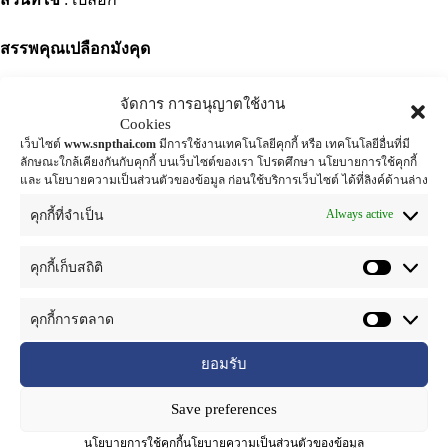
สรรพคุณเปลือกมังคุด
ในการรักษาโรคผิวหนังของเปลือกมังคุด นี้ได้รับการพิสูจน์ และ
จัดการ การอนุญาตใช้งาน
ยืนยันจากการ วิจัยทางวิทยาศาสตร์ ที่ค้นพบว่า รสฝาดในเปลือก
Cookies
เว็บไซต์
www.snpthai.com
มีการใช้งานเทคโนโลยีคุกกี้ หรือ เทคโนโลยีอื่นที่มี
มังคุดนี้มีสารแทนนิน (Tannin) และสารแซนโทน (Xanthone) ที่
ลักษณะใกล้เคียงกันกับคุกกี้ บนเว็บไซต์ของเรา โปรดศึกษา นโยบายการใช้คุกกี้
มีชื่อเรียกเฉพาะชื่อเดียวกับมังคุดว่า สารแมงโกสติน (mangostin)
และ นโยบายความเป็นส่วนตัวของข้อมูล ก่อนใช้บริการเว็บไซต์ ได้ที่ลิงค์ด้านล่าง
สาร แทนนินมีฤทธิ์สมาน แผลช่วยให ้แผลหายเร็วขึ้น สารแมง
Always active
คุกกี้ที่จำเป็น
โกสตินมีฤทธิ์ช่วยลดอาการอักเสบ และต้านเชื้อแบคทีเรียที่ทำให้
เกิดหนอง สารแซนโทน ในเปลือกมังคุดยังมีฤทธิ์ ในการยับยั้งเชื้อ
คุกกี้เก็บสถิติ
รา
คุกกี้การตลาด
ที่เป็นสาเหตุของโรค ผิวหนังและกลากเกลื้อน อีกทั้งยังบรรเทา
อาการผดผื่นทั้งในเด็กและผู้ใหญ่ได้เป็นอย่างดี โดยใช้เปลือกมังคุด
ยอมรับ
แห้งต้มน้ำอาบ หรือใช้น้ำต้มเปลือกมังคุดทาบริเวณที่มีอาการ
วงการเครื่องสำอาง และผลิตภัณฑ์ทำความสะอาด ได้ให้ความ
Save preferences
สนใจนำสารสกัดจากเปลือกมังคุดไปใช้เป็นส่วนผสมในผลิตภัณฑ์
นโยบายการใช้คุกกี้
นโยบายความเป็นส่วนตัวของข้อมูล
ต่าง ๆ เช่น สบู่เปลือกมังคุด ที่ช่วยดับกลิ่นเต่าช่วยบรรเทาโรค