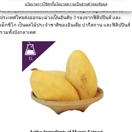
ดอกขนาดเล็ก สีขาว ผลอ่อนสีเขียว ผลแก่สีเหลือง เมล็ดแบน
นโยบายการใช้คุกกี้
นโยบายความเป็นส่วนตัวของข้อมูล
เปลือกหุ้มเมล็ดแข็งมะม่วงเป็นผลไม้เศรษฐกิจ ปลูกเป็นพืชสวน
ประเทศไทยส่งออกมะม่วงเป็นอันดับ 3 รองจากฟิลิปปินส์ และ
เม็กซิโก เป็นผลไม้ประจำชาติของอินเดีย
ปากีสถาน และฟิลิปปินส์
รวมทั้งบังกลาเทศ
Active Ingredients of Mango Extract