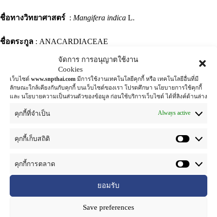
ชื่อทางวิทยาศาสตร์
:
Mangifera indica
L.
ชื่อตระกูล
: ANACARDIACEAE
จัดการ การอนุญาตใช้งาน
ชื่อสามัญ
: Mango, Ma-muang (มะม่วง)
Cookies
เว็บไซต์
www.snpthai.com
มีการใช้งานเทคโนโลยีคุกกี้ หรือ เทคโนโลยีอื่นที่มี
ลักษณะใกล้เคียงกันกับคุกกี้ บนเว็บไซต์ของเรา โปรดศึกษา นโยบายการใช้คุกกี้
ส่วนที่ใช้
: ผล
และ นโยบายความเป็นส่วนตัวของข้อมูล ก่อนใช้บริการเว็บไซต์ ได้ที่ลิงค์ด้านล่าง
มะม่วง
เป็นไม้ยืนต้นในสกุล
Mangifera
ซึ่งเป็นไม้ผลเมืองร้อนใน
Always active
คุกกี้ที่จำเป็น
วงศ์ Anacardiaceae (กลุ่มเดียวกับถั่วพิสตาชีโอและ
มะม่วงหิมพานต์) ชื่อวิทยาศาสตร์:
Mangifera indica
เป็นพืชที่มีถิ่น
คุกกี้เก็บสถิติ
กำเนิดในอินเดีย เพราะการที่ภูมิภาคนั้นมีความหลากหลายทาง
พันธุกรรมและร่องรอยฟอสซิลที่หลากหลาย นับย้อนไปได้ถึง 25-30
คุกกี้การตลาด
ล้านปีก่อน
มะม่วงมีความแตกต่างประมาณ 49 สายพันธุ์กระจาย
อยู่ตามประเทศในเขตร้อนตั้งแต่อินเดียไปจนถึงฟิลิปปินส์ จากนั้น
ยอมรับ
จึงแพร่หลายไปทั่วโลก เป็นไม้พุ่มขนาดกลาง ใบโต ยาว ปลาย
Save preferences
แหลม ขอบใบเรียบ ใบอ่อนสีแดง ออกดอกเป็นช่อตามปลายกิ่ง