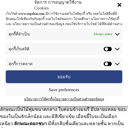
จัดการ การอนุญาตใช้งาน
Cookies
ชื่อผลิตภัณฑ์ : สารสกัดชบาแบบน้ำ
เว็บไซต์
www.snpthai.com
มีการใช้งานเทคโนโลยีคุกกี้ หรือ เทคโนโลยีอื่นที่มี
ลักษณะใกล้เคียงกันกับคุกกี้ บนเว็บไซต์ของเรา โปรดศึกษา นโยบายการใช้คุกกี้
และ นโยบายความเป็นส่วนตัวของข้อมูล ก่อนใช้บริการเว็บไซต์ ได้ที่ลิงค์ด้านล่าง
ชื่อทางวิทยาศาสตร์
:
Hibiscus rosa-sinensis
Linn.
Always active
คุกกี้ที่จำเป็น
ชื่อตระกูล
: MALAVACEAE
คุกกี้เก็บสถิติ
ชื่อสามัญ
: Rose Mallow, Cha-ba (ชบา )
คุกกี้การตลาด
ส่วนที่ใช้
: ใบ
ยอมรับ
ชบา
(ชื่อวิทยาศาสตร์:
Hibiscus rosa-sinensis
) เป็นพืชมีดอกใน
สกุล Hibisceae วงศ์ Malvaceae เป็นพืชพื้นเมืองในเอเชียตะวัน
Save preferences
ออก ชาวโอรังอัสลีในรัฐเประก์ มาเลเซีย ใช้เปลือกรากแช่ในน้ำ
นโยบายการใช้คุกกี้
นโยบายความเป็นส่วนตัวของข้อมูล
ข้ามคืนและดื่มขณะท้องว่างเพื่อรักษาฝี
ลักษณะของดอกชบา
: มี
ลักษณะเป็นไม้พุ่มขนาดกลาง ใบค่อนข้างมนรี มีปลายแหลม ขอบ
ของใบเป็นจักเล็กน้อย และมีสีเขียวเข้ม เมื่อขยี้ใบจะเป็นเมือก
เหนียว
ลักษณะดอกชบา
มีทั้งกลีบชั้นเดียวและหลายชั้น หากเป็น