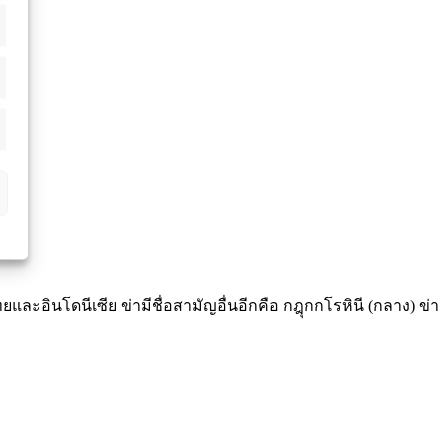
และอินโดนีเซีย ข่ามีชื่อสามัญอื่นอีกคือ กฎุกกโรหินี (กลาง) ข่า