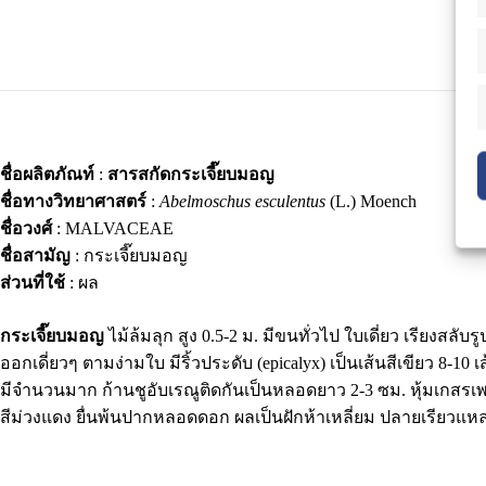
ชื่อผลิตภัณท์
:
สารสกัดกระเจี๊ยบมอญ
ชื่อทางวิทยาศาสตร์
:
Abelmoschus esculentus
(L.) Moench
ชื่อวงศ์
: MALVACEAE
ชื่อสามัญ
: กระเจี๊ยบมอญ
ส่วนที่ใช้
: ผล
กระเจี๊ยบมอญ
ไม้ล้มลุก สูง 0.5-2 ม. มีขนทั่วไป ใบเดี่ยว เรียง
ออกเดี่ยวๆ ตามง่ามใบ มีริ้วประดับ (epicalyx) เป็นเส้นสีเขียว 8-1
มีจำนวนมาก ก้านชูอับเรณูติดกันเป็นหลอดยาว 2-3 ซม. หุ้มเกสร
สีม่วงแดง ยื่นพ้นปากหลอดดอก ผลเป็นฝักห้าเหลี่ยม ปลายเรียวแหล