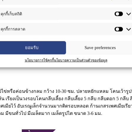
คุกกี้เก็บสถิติ
คำอธิบาย
คุกกี้การตลาด
ยอมรับ
Save preferences
นโยบายการใช้คุกกี้
นโยบายความเป็นส่วนตัวของข้อมูล
สลับรูปไข่หรือค่อนข้างกลม กว้าง 10-30 ซม. ปลายหยักแหลม โคนเว้า
0 เส้น เรียงเป็นวงรอบโคนกลีบเลี้ยง กลีบเลี้ยง 5 กลีบ กลีบดอก 5 กล
เพศเมียไว้ อับเรณูเล็กจำนวนมากติดรอบหลอด ก้านเกสรเพศเมียเร
ม มีขนทั่วไป มีเมล็ดมาก เมล็ดรูปไต ขนาด 3-6 มม.