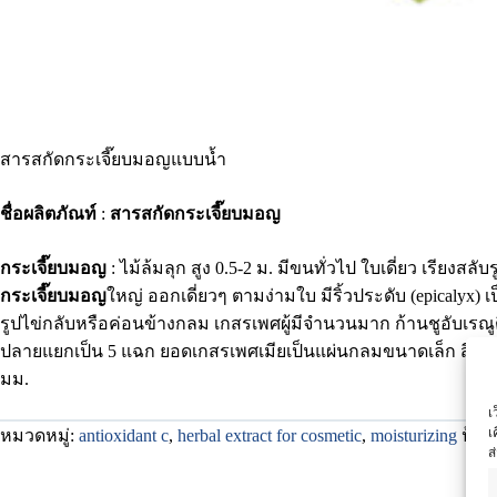
สารสกัดกระเจี๊ยบมอญแบบน้ำ
ชื่อผลิตภัณท์
:
สารสกัดกระเจี๊ยบมอญ
กระเจี๊ยบมอญ
: ไม้ล้มลุก สูง 0.5-2 ม. มีขนทั่วไป ใบเดี่ยว เรี
กระเจี๊ยบมอญ
ใหญ่ ออกเดี่ยวๆ ตามง่ามใบ มีริ้วประดับ (epicalyx) เ
รูปไข่กลับหรือค่อนข้างกลม เกสรเพศผู้มีจำนวนมาก ก้านชูอับเรณ
ปลายแยกเป็น 5 แฉก ยอดเกสรเพศเมียเป็นแผ่นกลมขนาดเล็ก สีม่วง
มม.
เ
เ
หมวดหมู่:
antioxidant c
,
herbal extract for cosmetic
,
moisturizing
ป้าย
ส