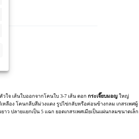
รูปหัวใจ เส้นใบออกจากโคนใบ 3-7 เส้น ดอก
กระเจี๊ยบมอญ
ใหญ่
ีบ สีเหลือง โคนกลีบสีม่วงแดง รูปไข่กลับหรือค่อนข้างกลม เกสรเพศผู้
ียวยาว ปลายแยกเป็น 5 แฉก ยอดเกสรเพศเมียเป็นแผ่นกลมขนาดเล็ก