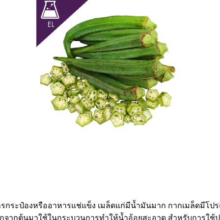
รกระป๋องหรืออาหารแช่แข็ง เมล็ดแก่มีน้ำมันมาก กากเมล็ดมีโปรต
มือกจากต้นมาใช้ในกระบวนการทำให้น้ำอ้อยสะอาด สำหรับการใช