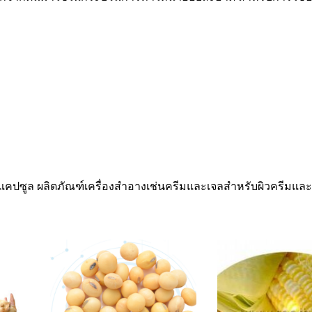
แคปซูล ผลิตภัณฑ์เครื่องสำอางเช่นครีมและเจลสำหรับผิวครีมและเจลส