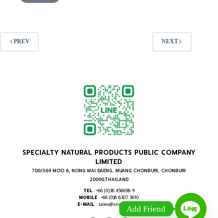
PREV
NEXT
SPECIALTY NATURAL PRODUCTS PUBLIC COMPANY
LIMITED
700/364 MOO 6, NONG MAI DAENG, MUANG CHONBURI, CHONBURI
20000,THAILAND
TEL
: +66 (0)38 458698-9
MOBILE
: +66 (0)8 6307 3610
E-MAIL
: sales@snpthai.com
Add Friend