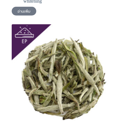
whitening
อ่านเพิ่ม