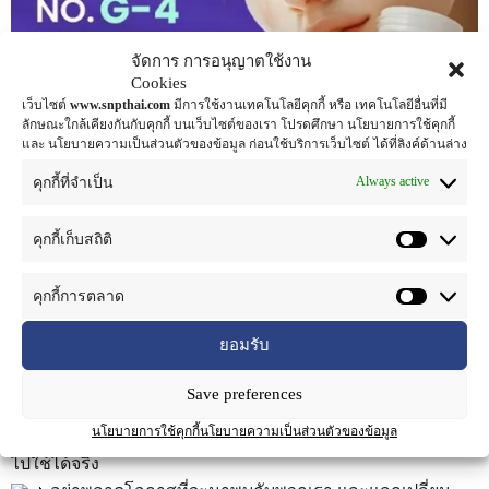
จัดการ การอนุญาตใช้งาน
Cookies
เว็บไซต์
www.snpthai.com
มีการใช้งานเทคโนโลยีคุกกี้ หรือ เทคโนโลยีอื่นที่มี
ลักษณะใกล้เคียงกันกับคุกกี้ บนเว็บไซต์ของเรา โปรดศึกษา นโยบายการใช้คุกกี้
และ นโยบายความเป็นส่วนตัวของข้อมูล ก่อนใช้บริการเว็บไซต์ ได้ที่ลิงค์ด้านล่าง
Always active
คุกกี้ที่จำเป็น
วันที่ 16-17 กรกฎาคม 2025
คุกกี้เก็บสถิติ
Pragati Maidan Hall 3, 4 และ 5
ครั้งนี้เราร่วมจัดแสดงสินค้ากับพันธมิตรของเรา Mascot
คุกกี้การตลาด
Spincontrol India Pvt. Ltd.
ในงานแสดงเทคโนโลยีด้านเครื่องสำอางที่ครบครันที่สุดแห่งปี
ยอมรับ
ภายใต้แนวคิด
Where Formulation Meets Technology
Save preferences
พบสารสกัดธรรมชาติคุณภาพสูงจาก SNPS
นโยบายการใช้คุกกี้
นโยบายความเป็นส่วนตัวของข้อมูล
อัปเดตเทรนด์ใหม่ พร้อมนวัตกรรมและข้อมูลวิทยาศาสตร์ที่นำ
ไปใช้ได้จริง