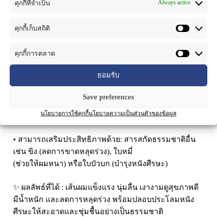
• สารสกัดหลัก: Blue Pea Extract (Water-soluble / Liquid
Always active
คุกกี้ที่จำเป็น
form)
คุกกี้เก็บสถิติ
• อัตราการใช้แนะนำ: 1.0 – 5.0%
คุกกี้การตลาด
• pH ที่เหมาะสม: 5.0 – 7.0 เพื่อคงความเสถียรของสีและ
สารสำคัญ
ยอมรับ
• เข้ากันได้กับ: Surfactant อ่อนโยน เช่น Amino acid-based
Save preferences
surfactant หรือ Sodium
นโยบายการใช้คุกกี้
นโยบายความเป็นส่วนตัวของข้อมูล
Cocoyl Isethionate
• สามารถเสริมประสิทธิภาพด้วย: สารสกัดธรรมชาติอื่น
เช่น ขิง (ลดการขาดหลุดร่วง), ใบหมี่
(ช่วยให้ผมหนา) หรือใบบัวบก (บำรุงหนังศีรษะ)
✨ ผลลัพธ์ที่ได้ : เส้นผมแข็งแรง นุ่มลื่น เงางามดูสุขภาพดี
มีน้ำหนัก และลดการหลุดร่วง พร้อมปลอบประโลมหนัง
ศีรษะให้สะอาดและชุ่มชื้นอย่างเป็นธรรมชาติ