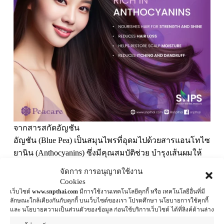
จากสารสกัดอัญชัน
อัญชัน (Blue Pea) เป็นสมุนไพรที่อุดมไปด้วยสารแอนโทไซ
ยานิน (Anthocyanins) ซึ่งมีคุณสมบัติช่วย บำรุงเส้นผมให้
แข็งแรง เงางาม และลดการหลุดร่วง พร้อมช่วยฟื้นฟูหนัง
จัดการ การอนุญาตใช้งาน
ศีรษะให้ชุ่มชื้น ลดอาการคันและรังแค
Cookies
เว็บไซต์
www.snpthai.com
มีการใช้งานเทคโนโลยีคุกกี้ หรือ เทคโนโลยีอื่นที่มี
ลักษณะใกล้เคียงกันกับคุกกี้ บนเว็บไซต์ของเรา โปรดศึกษา นโยบายการใช้คุกกี้
🧴 แนวทางการใช้ในสูตรแชมพู
และ นโยบายความเป็นส่วนตัวของข้อมูล ก่อนใช้บริการเว็บไซต์ ได้ที่ลิงค์ด้านล่าง