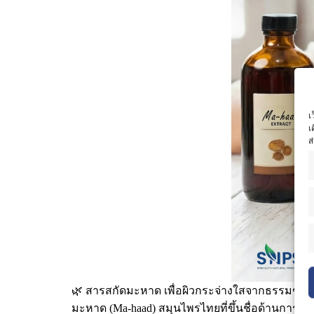
เ
เ
ส
🌿 สารสกัดมะหาด เพื่อผิวกระจ่างใสจากธรรมชาติ
มะหาด (Ma-haad) สมุนไพรไทยที่ขึ้นชื่อด้านการบ