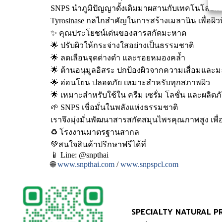
SNPS นำภูมิปัญญาดั้งเดิมมาผสานกับเทคโนโลยีการสก
Tyrosinase กลไกสำคัญในการสร้างเมลานิน เพื่อผิวท
✨ คุณประโยชน์เด่นของสารสกัดมะหาด
🌟 ปรับผิวให้กระจ่างใสอย่างเป็นธรรมชาติ
🌟 ลดเลือนจุดด่างดำ และรอยหมองคล้ำ
🌟 ต้านอนุมูลอิสระ ปกป้องผิวจากความเสื่อมและ
🌟 อ่อนโยน ปลอดภัย เหมาะสำหรับทุกสภาพผิว
🌟 เหมาะสำหรับใช้ใน ครีม เซรั่ม โลชั่น และผลิตภ
🌱 SNPS เชื่อมั่นในพลังแห่งธรรมชาติ
เราจึงมุ่งมั่นพัฒนาสารสกัดสมุนไพรคุณภาพสูง เพื
♻️ โรงงานมาตรฐานสากล
💚สนใจสินค้าปรึกษาฟรีได้ที่
📱 Line: @snpthai
🌐
www.snpthai.com
/
www.snpspcl.com
SPECIALTY NATURAL P