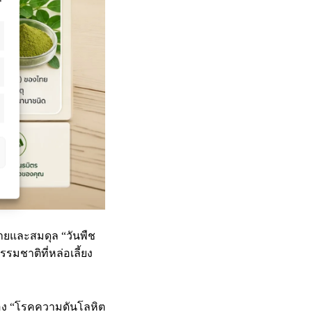
บง่ายและสมดุล “วันพืช
รมชาติที่หล่อเลี้ยง
ของ “โรคความดันโลหิต