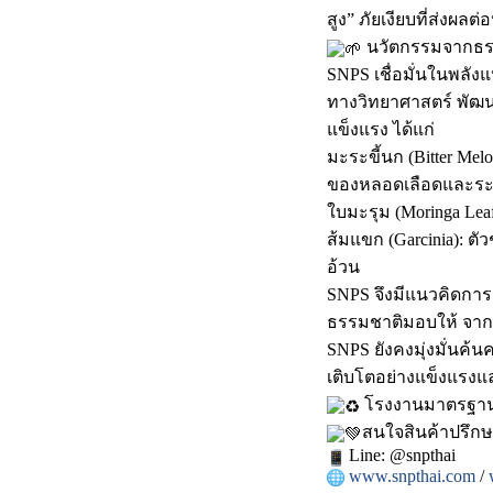
สูง” ภัยเงียบที่ส่งผล
นวัตกรรมจากธรร
SNPS เชื่อมั่นในพลัง
ทางวิทยาศาสตร์ พัฒน
แข็งแรง ได้แก่
มะระขี้นก (Bitter Me
ของหลอดเลือดและระ
ใบมะรุม (Moringa Le
ส้มแขก (Garcinia): 
อ้วน
SNPS จึงมีแนวคิดการ
ธรรมชาติมอบให้ จากควา
SNPS ยังคงมุ่งมั่นค
เติบโตอย่างแข็งแรงแล
โรงงานมาตรฐา
สนใจสินค้าปรึกษา
Line: @snpthai
www.snpthai.com
/