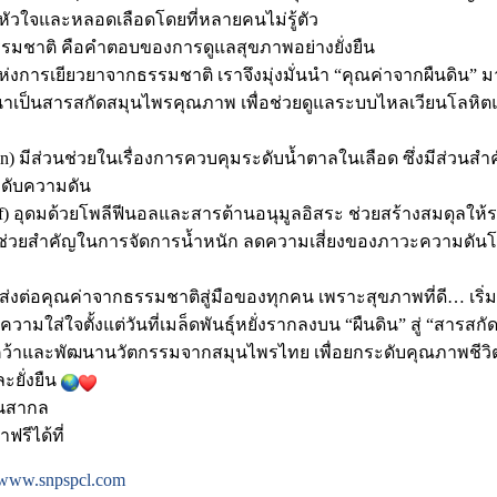
ต่อหัวใจและหลอดเลือดโดยที่หลายคนไม่รู้ตัว
มชาติ คือคำตอบของการดูแลสุขภาพอย่างยั่งยืน
แห่งการเยียวยาจากธรรมชาติ เราจึงมุ่งมั่นนำ “คุณค่าจากผืนดิน”
าเป็นสารสกัดสมุนไพรคุณภาพ เพื่อช่วยดูแลระบบไหลเวียนโลหิต
lon) มีส่วนช่วยในเรื่องการควบคุมระดับน้ำตาลในเลือด ซึ่งมีส่วนสำ
ดับความดัน
af) อุดมด้วยโพลีฟีนอลและสารต้านอนุมูลอิสระ ช่วยสร้างสมดุลให
ตัวช่วยสำคัญในการจัดการน้ำหนัก ลดความเสี่ยงของภาวะความดันโล
ส่งต่อคุณค่าจากธรรมชาติสู่มือของทุกคน เพราะสุขภาพที่ดี… เริ่
มใส่ใจตั้งแต่วันที่เมล็ดพันธุ์หยั่งรากลงบน “ผืนดิน” สู่ “สารสก
้นคว้าและพัฒนานวัตกรรมจากสมุนไพรไทย เพื่อยกระดับคุณภาพชีวิต
ะยั่งยืน
นสากล
ฟรีได้ที่
www.snpspcl.com