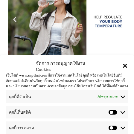
จัดการ การอนุญาตใช้งาน
Cookies
เว็บไซต์
www.snpthai.com
มีการใช้งานเทคโนโลยีคุกกี้ หรือ เทคโนโลยีอื่นที่มี
ลักษณะใกล้เคียงกันกับคุกกี้ บนเว็บไซต์ของเรา โปรดศึกษา นโยบายการใช้คุกกี้
และ นโยบายความเป็นส่วนตัวของข้อมูล ก่อนใช้บริการเว็บไซต์ ได้ที่ลิงค์ด้านล่าง
1️⃣ ดื่มน้ำให้เพียงพอ
Always active
คุกกี้ที่จำเป็น
จิบน้ำสม่ำเสมอตลอดวัน ช่วยปรับอุณหภูมิร่างกาย และลด
อาการอ่อนเพลียจากความร้อน
คุกกี้เก็บสถิติ
2️⃣ อาบน้ำ และเลือกเสื้อผ้าที่ระบายอากาศได้ดี
น้ำช่วยลดความร้อนสะสม ส่วนเสื้อผ้าเนื้อบางเบา ช่วยให้
คุกกี้การตลาด
ผิวรู้สึกสบาย ไม่อับชื้น