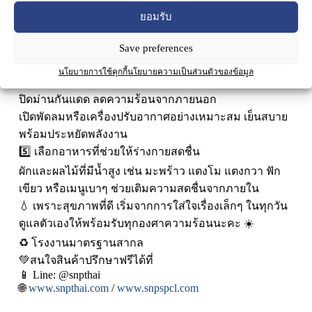
3️⃣ เลี่ยงแดดจัดช่วงกลางวัน
ยอมรับ
โดยเฉพาะเวลา 11.00–15.00 น.
หากจำเป็น ควรพกร่ม หมวก หรือแว่นกันแดด เพื่อปกป้อง
Save preferences
ผิวและลดความร้อนสะสม
นโยบายการใช้คุกกี้
นโยบายความเป็นส่วนตัวของข้อมูล
4️⃣ จัดการอากาศในบ้านให้เย็นสบาย
ปิดม่านกันแดด ลดความร้อนจากภายนอก
เปิดพัดลมหรือเครื่องปรับอากาศอย่างเหมาะสม เย็นสบาย
พร้อมประหยัดพลังงาน
5️⃣ เลือกอาหารที่ช่วยให้ร่างกายสดชื่น
ผักและผลไม้ที่มีน้ำสูง เช่น มะพร้าว แตงโม แตงกวา ฟัก
เขียว หรือเมนูเบาๆ ช่วยเติมความสดชื่นจากภายใน
💧 เพราะสุขภาพที่ดี เริ่มจากการใส่ใจเรื่องเล็กๆ ในทุกวัน
ดูแลตัวเองให้พร้อมรับทุกองศาความร้อนนะคะ ☀️
♻️ โรงงานมาตรฐานสากล
💚สนใจสินค้าปรึกษาฟรีได้ที่
📱 Line: @snpthai
🌐
www.snpthai.com
/
www.snpspcl.com