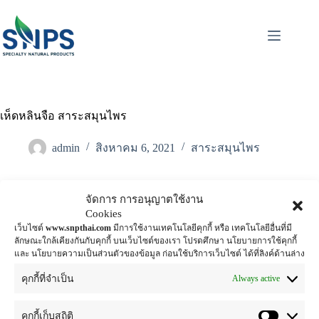
เห็ดหลินจือ สาระสมุนไพร
admin
สิงหาคม 6, 2021
สาระสมุนไพร
จัดการ การอนุญาตใช้งาน
สารสำคัญใน
เห็ดหลินจือ ยอดสมุนไพรเพิ่มภูมิคุ้มกัน
Cookies
เห็ดหลินจือประกอบด้วยสารในกลุ่มโพลีแซคาไรด์ (β-D-
เว็บไซต์
www.snpthai.com
มีการใช้งานเทคโนโลยีคุกกี้ หรือ เทคโนโลยีอื่นที่มี
Glucans), ไทรเทอพีน (Triterpenes), โปรตีโอไกลแคน
ลักษณะใกล้เคียงกันกับคุกกี้ บนเว็บไซต์ของเรา โปรดศึกษา นโยบายการใช้คุกกี้
(GLIS) และโปรตีน (Ling Zhi-8) ที่มีสรรพคุณในการก
และ นโยบายความเป็นส่วนตัวของข้อมูล ก่อนใช้บริการเว็บไซต์ ได้ที่ลิงค์ด้านล่าง
ระตุ้นการทำงานของเซลล์เม็ดเลือดขาวชนิดต่างๆ ช่วย
Always active
คุกกี้ที่จำเป็น
กระตุ้นภูมิต้านทาน แก้ปัญหาภูมิแพ้ และยังบำรุงสร้าง
ภูมิคุ้มกันที่บกพร่องให้แก่ร่างกายได้อีกด้วย
คุกกี้เก็บสถิติ