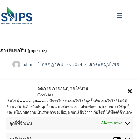
สารพิเพอรีน (piperine)
admin
กรกฎาคม 10, 2024
สาระสมุนไพร
สารพิเพอรีน (piperine) ในพริกไทย ช่วยให้ระบบย่อย
จัดการ การอนุญาตใช้งาน
Cookies
อาหารและลำไส้ทำงานดีขึ้น และกระตุ้นให้ระบบทาง
เว็บไซต์
www.snpthai.com
มีการใช้งานเทคโนโลยีคุกกี้ หรือ เทคโนโลยีอื่นที่มี
เดินอาหารหลั่งน้ำย่อย เพื่อย่อยโปรตีน ไขมัน และแป้ง
ลักษณะใกล้เคียงกันกับคุกกี้ บนเว็บไซต์ของเรา โปรดศึกษา นโยบายการใช้คุกกี้
โดยเฉพาะกลุ่มที่ย่อยโปรตีนได้จะมีมากพิเศษ ซึ่งสารพิ
และ นโยบายความเป็นส่วนตัวของข้อมูล ก่อนใช้บริการเว็บไซต์ ได้ที่ลิงค์ด้านล่าง
เพอรีนนี้ ยังเพิ่มการดูดซึมแร่ธาตุที่สำคัญ เช่น ซีลีเนียม
Always active
คุกกี้ที่จำเป็น
วิตามินบี บีตาแคโรทีน เคอร์คูมิน รวมทั้งสารอาหา
รอื่นๆ และเนื่องจากเป็นสารให้ความร้อน จึงช่วยให้