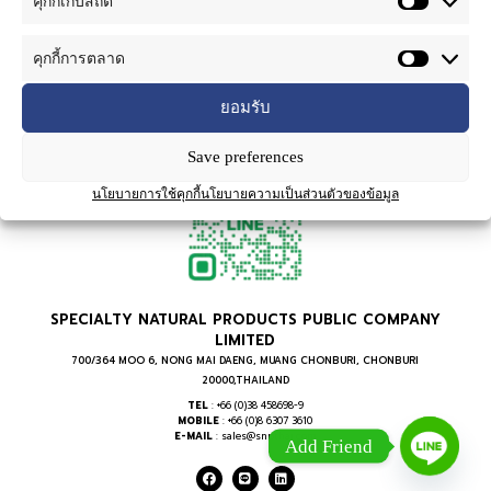
คุกกี้เก็บสถิติ
เลือดหมุนเวียนดีขึ้น เพิ่มการเผาผลาญอาหารต่างๆ
ทำให้ร่างกายได้พลังงานมากขึ้น เพิ่มการผลิตสารใน
คุกกี้การตลาด
สมองที่ทำให้รู้สึกผ่อนคลายและมีความสุข ยังรวมถึง
การต้านการอักเสบ ต้านการชัก ต้านมะเร็ง และช่วย
ยอมรับ
ป้องกันโรคสมองเสื่อมในผู้สูงอายุ
Save preferences
นโยบายการใช้คุกกี้
นโยบายความเป็นส่วนตัวของข้อมูล
SPECIALTY NATURAL PRODUCTS PUBLIC COMPANY
LIMITED
700/364 MOO 6, NONG MAI DAENG, MUANG CHONBURI, CHONBURI
20000,THAILAND
TEL
: +66 (0)38 458698-9
MOBILE
: +66 (0)8 6307 3610
E-MAIL
: sales@snpthai.com
Add Friend