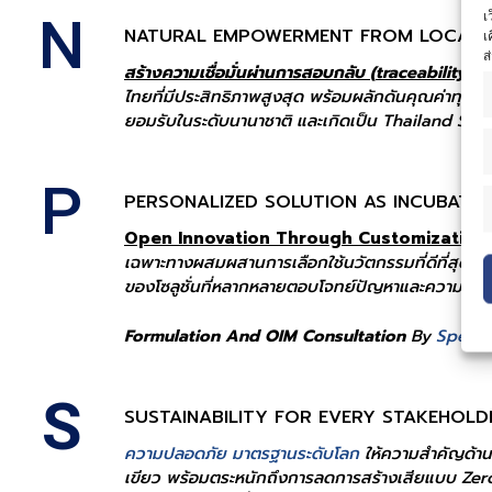
N
เ
NATURAL EMPOWERMENT FROM LOCAL 
เ
ส
สร้างความเชื่อมั่นผ่านการสอบกลับ (
traceability)
ทุ
ไทยที่มีประสิทธิภาพสูงสุด พร้อมผลักดันคุณค่าทุก
ยอมรับในระดับนานาชาติ และเกิดเป็น
Thailand Soft
P
PERSONALIZED SOLUTION AS INCUBATE
Open Innovation Through Customization.
เฉพาะทางผสมผสานการเลือกใช้นวัตกรรมที่ดีที่สุด 
ของโซลูชั่นที่หลากหลายตอบโจทย์ปัญหาและความต้อ
Formulation And OIM Consultation
By
Special
S
SUSTAINABILITY FOR EVERY STAKEHOL
ความปลอดภัย มาตรฐานระดับโลก
ให้ความสำคัญด้านค
เขียว พร้อมตระหนักถึงการลดการสร้างเสียแบบ Zero S