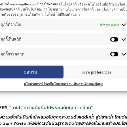
ว็บไซต์
www.snpthai.com
มีการใช้งานเทคโนโลยีคุกกี้ หรือ เทคโนโลยีอื่นที่มีลักษณะใกล้
TO GLOBAL
“ผลักดันคุณค่าของสมุนไพรไทยสู่ตลาดโลก”
คียงกันกับคุกกี้ บนเว็บไซต์ของเรา โปรดศึกษา นโยบายการใช้คุกกี้ และ นโยบายความเป็
่วนตัวของข้อมูล ก่อนใช้บริการเว็บไซต์ ได้ที่ลิงค์ด้านล่าง
กกระบวนการของธุรกิจตั้งแต่ต้นน้ำ สู่ปลายน้ำ ทั้งการคัดเลือกสายพั
ผลผลิตจากนวัตกรรมสารสกัดจากธรรมชาติและสมุนไพรไทยสู่มาตรฐานสากล
Always active
คุกกี้ที่จำเป็น
 Power
คุกกี้เก็บสถิติ
D PARTNER
"โซลูชันที่ปรับเฉพาะบุคคลในฐานะพันธมิตรร่วมโครงกา
คุกกี้การตลาด
ร่วมคิด ร่วมสร้าง ร่วมพัฒนาผลิตภัณฑ์ออกสู่ตลาดร่วมกับพาร์ทเนอร์
ทำให้ได้สารสกัดตลอดจนผลิตภัณฑ์สุขภาพและเวชสำอาง ที่มีคุณภาพสูง 
ยอมรับ
Save preferences
งการเฉพาะของพาร์ทเนอร์ตลอดจนผู้บริโภค
นโยบายการใช้คุกกี้
นโยบายความเป็นส่วนตัวของข้อมูล
ty Innovation Co., Ltd.
DERS
“เติบโตอย่างยั่งยืนไปพร้อมกับทุกภาคส่วน”
วามยั่งยืนเป็นที่หนึ่งเสมอในทุกกระบวนตั้งแต่ต้นน้ำ สู่ปลายน้ำ โดยด
um Waste เพื่อให้การดำเนินธุรกิจเติบโตอย่างยั่งยืนและสร้างประโยชน