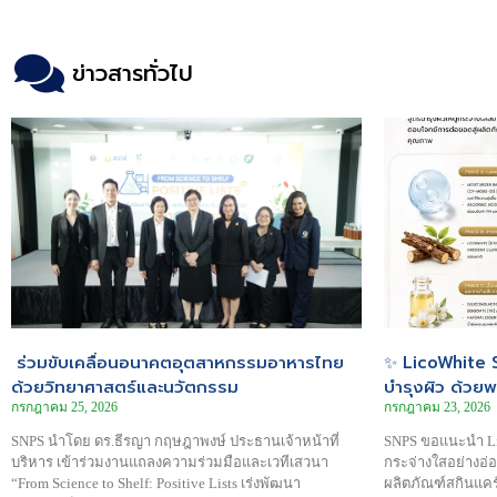
ข่าวสารทั่วไป
ร่วมขับเคลื่อนอนาคตอุตสาหกรรมอาหารไทย
✨ LicoWhite S
ด้วยวิทยาศาสตร์และนวัตกรรม
บำรุงผิว ด้วย
กรกฎาคม 25, 2026
กรกฎาคม 23, 2026
SNPS นำโดย ดร.ธีรญา กฤษฎาพงษ์ ประธานเจ้าหน้าที่
SNPS ขอแนะนำ Lic
บริหาร เข้าร่วมงานแถลงความร่วมมือและเวทีเสวนา
กระจ่างใสอย่างอ่
“From Science to Shelf: Positive Lists เร่งพัฒนา
ผลิตภัณฑ์สกินแคร