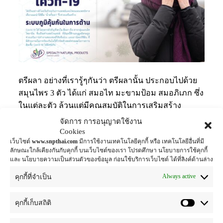
ตรีผลา อย่างที่เรารู้ๆกันว่า ตรีผลานั้น ประกอบไปด้วย
สมุนไพร 3 ตัว ได้แก่ สมอไท มะขามป้อม สมอภิเภก ซึ่ง
ในแต่ละตัว ล้วนแต่มีคุณสมบัติในการเสริมสร้าง
ภูมิคุ้มกันทั้งสิ้น ซึ่งมีส่วนช่วงอย่างมากในการต้าน
จัดการ การอนุญาตใช้งาน
ไวรัส ได้เป็นอย่างดี โดยในปัจจุบันการแพทย์แผนไทย
Cookies
เว็บไซต์
www.snpthai.com
มีการใช้งานเทคโนโลยีคุกกี้ หรือ เทคโนโลยีอื่นที่มี
และแพทย์ทางเลือกแนะนำให้ดื่ม “น้ำตรีผลา” ซึ่งช่วย
ลักษณะใกล้เคียงกันกับคุกกี้ บนเว็บไซต์ของเรา โปรดศึกษา นโยบายการใช้คุกกี้
เสริมสร้างระบบภูมิคุ้มกันในการต้านเชื้อวรัส โดยสาร
และ นโยบายความเป็นส่วนตัวของข้อมูล ก่อนใช้บริการเว็บไซต์ ได้ที่ลิงค์ด้านล่าง
สำคัญที่พบใน ตีผลา คือ สารกลุ่มแอนโทไซยานิน ซึ่ง
Always active
คุกกี้ที่จำเป็น
เป็นสารเฟลโวนอยด์ ที่มีฤทธิ์ต้านอนุมูลอิสระสูง ช่วย
เสริมการทำงานของเซลล์ให้แข็งแรง และสารเคอร์ซี
คุกกี้เก็บสถิติ
ติน ที่มีศักยภาพในการป้องกันไม่ให้ไวรัสเข้าเซลล์ ช่วย
ลดโอกาสการติดเชื้อไวรัส ได้ดีเช่นกัน