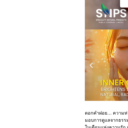
ดอกคำฝอย… ความห่วง
มอบการดูแลจากธรรมช
ในเดือนแห่งความรัก กา