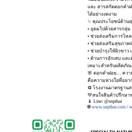
และ สารสกัดดอกคำฝอย
ได้อย่างงดงาม
✨ คุณประโยชน์ด้าน
• อุดมไปด้วยสารกลุ่ม
• ช่วยส่งเสริมการไห
• ช่วยส่งเสริมสุขภา
• ช่วยบำรุงให้ผิวขาว 
• ต้านการอักเสบ และต้
เหมาะสำหรับผลิตภัณ
🌸 ดอกคำฝอย… ความ
คือความห่วงใยที่อย
♻️ โรงงานมาตรฐาน
💚สนใจสินค้าปรึกษาฟรี
📱 Line: @snpthai
🌐
www.snpthai.com
/
w