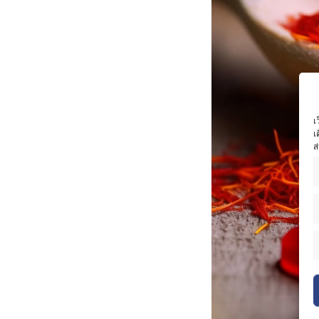
เ
เ
ส